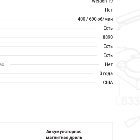
Weldon 19
Нет
400 / 690 об/мин
Есть
8890
Есть
Есть
ах
Нет
3 года
США
Аккумуляторная
Вакуу
магнитная дрель
ст