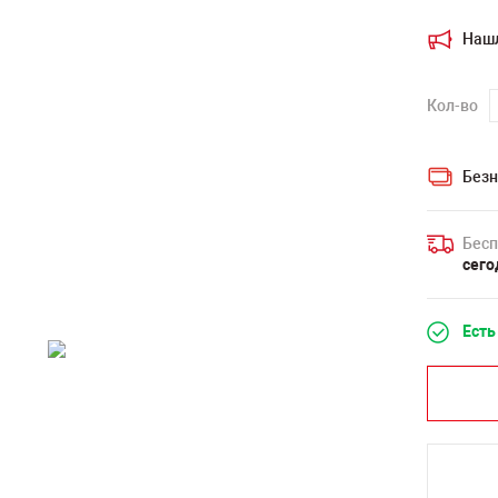
Наш
Кол-во
Безн
Бесп
сего
Есть