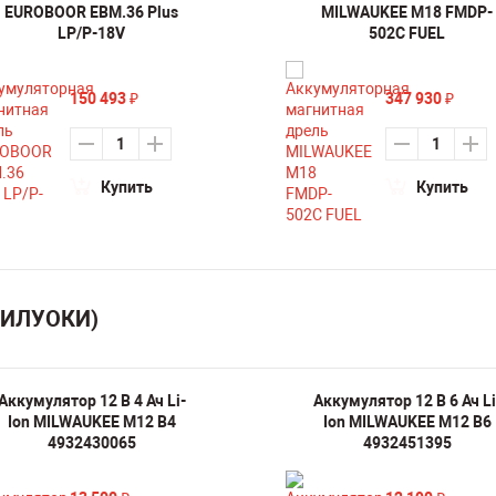
EUROBOOR EBM.36 Plus
MILWAUKEE M18 FMDP-
LP/P-18V
502C FUEL
150 493
347 930
₽
₽
Купить
Купить
МИЛУОКИ)
Аккумулятор 12 В 4 Ач Li-
Аккумулятор 12 В 6 Ач Li
Ion MILWAUKEE M12 B4
Ion MILWAUKEE M12 B6
4932430065
4932451395