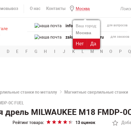
амовывоз
О нас
Контакты
Москва
info@powertool.ru
Ваш город:
для вопросов
Москва
zakaz@powertool.ru
для заказов
Нет
Да
D
E
F
G
H
I
J
K
L
M
N
O
P
Q
рлильные станки по металлу
Магнитные сверлильные станки
MDP-0C FUEL
я дрель MILWAUKEE M18 FMDP-0C
Рейтинг товара:
13 оценок
Доба