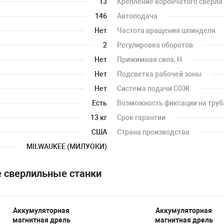
13
Крепление корончатого сверла
146
Автоподача
Нет
Частота вращения шпинделя
2
Регулировка оборотов
Нет
Прижимная сила, H
Нет
Подсветка рабочей зоны
Нет
Система подачи СОЖ
Есть
Возможность фиксации на труб
13 кг
Срок гарантии
США
Страна производства
MILWAUKEE (МИЛУОКИ)
е сверлильные станки
Аккумуляторная
Аккумуляторная
магнитная дрель
магнитная дрель