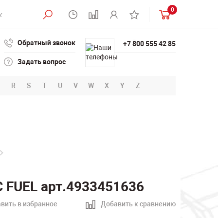
0
Обратный звонок
+7 800 555 42 85
Задать вопрос
R
S
T
U
V
W
X
Y
Z
 FUEL арт.4933451636
вить в избранное
Добавить к сравнению