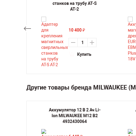
станков на трубу AT-S
АТ-2
10 400
₽
ть
Купить
Другие товары бренда MILWAUKEE (
ручная
Аккумулятор 12 В 2 Ач Li-
а по
Ion MILWAUKEE M12 B2
EE M12
4932430064