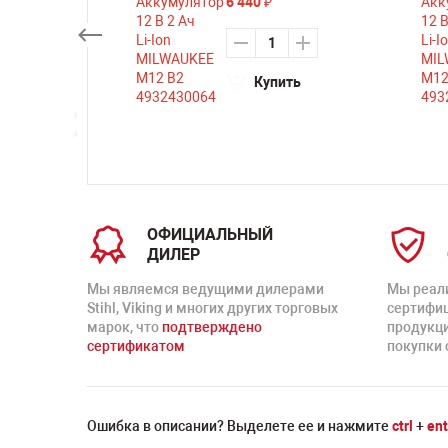
6 440
₽
Купить
ть
ОФИЦИАЛЬНЫЙ
ДИЛЕР
Мы являемся ведущими дилерами
Мы реал
Stihl, Viking и многих других торговых
сертифи
марок, что
подтверждено
продукц
сертификатом
покупки 
Ошибка в описании? Выделете ее и нажмите
ctrl
+
ent