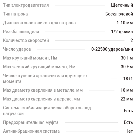
Тип электродвигателя
Щеточный
Тип патрона
Бесключевой
Диапазон хвостовиков для патрона
1-10 мм
Резьба шпинделя
1/2 дюйма
Количество скоростей
2
Число ударов
0-22500 ударов/мин
Мах крутящий момент, Нм
30 Нм
Мах жесткий крутящий момент, Нм
30 Нм
Число ступеней органичителя крутящего
18+1
момента
Мах диаметр сверления в металле, мм
10 мм
Мах диаметр сверления в дереве, мм
22 мм
Система стабилизации числа оборотов под
Есть
нагрузкой
Предохранительная муфта
Есть
Антивибрационная система
Нет