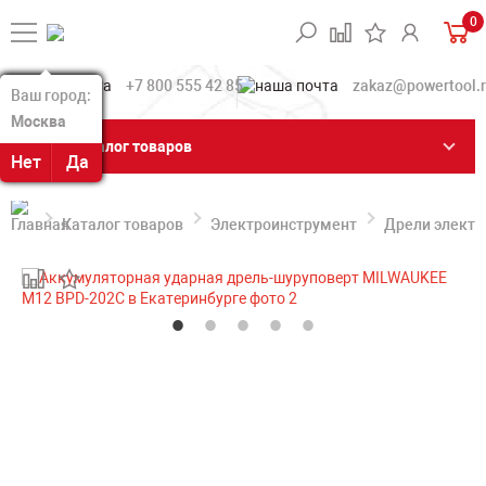
0
+7 800 555 42 85
zakaz@powertool.
Ваш город:
Ваш город:
Москва
Москва
Каталог товаров
Нет
Нет
Да
Да
Каталог товаров
Электроинструмент
Дрели электр