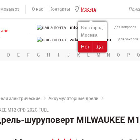
амовывоз
О нас
Контакты
Москва
info@powertool.ru
Ваш город:
для вопросов
Москва
zakaz@powertool.ru
для заказов
Нет
Да
D
E
F
G
H
I
J
K
L
M
N
O
P
Q
ели электрические
Аккумуляторные дрели
KEE M12 CPD-202C FUEL
дрель-шуруповерт MILWAUKEE M1