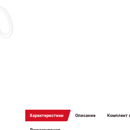
Ак
уг
MI
Характеристики
Описание
Комплект 
Документация