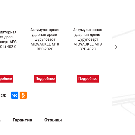
Аккумуляторная
Аккумуляторная
Аккумулят
уляторная
ударная дрель-
ударная дрель-
угловая д
ая дрель-
шуруповерт
шуруповерт
шурупов
оверт AEG
MILWAUKEE M18
MILWAUKEE M18
MILWAUKE
C Li-402 C
BPD-202C
BPD-402C
RAD-20
робнее
Подробнее
Подробнее
Подроб
ся:
а
Гарантия
Отзывы