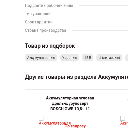
Подсветка рабочей зоны
Тип упаковки
Срок гарантии
Страна производства
Товар из подборок
Аккумуляторные
Ударные
12 В
Li (литиевые)
Другие товары из раздела Аккумуля
дарная
Аккумуляторная угловая
верт
дрель-шуруповерт
V-EC 1
BOSCH GWB 10,8-Li 1
су
По запросу