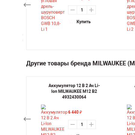
ть
Купить
Другие товары бренда MILWAUKEE (
ручная
Аккумулятор 12 В 2 Ач Li-
а по
Ion MILWAUKEE M12 B2
EE M12
4932430064
6 440
₽