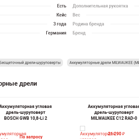
Есть
Дополнительная рукоятка
Кейс
Вес
3 года
Родина бренда
Германия
Бренд
Бесщеточный дрели-шуруповерты
Аккумуляторные дрели MILWAUKEE (
торные дрели
Аккумуляторная угловая
Аккумуляторная углова
дрель-шуруповерт
дрель-шуруповерт
BOSCH GWB 10,8-Li 2
MILWAUKEE C12 RAD-0
21 290
₽
По запросу