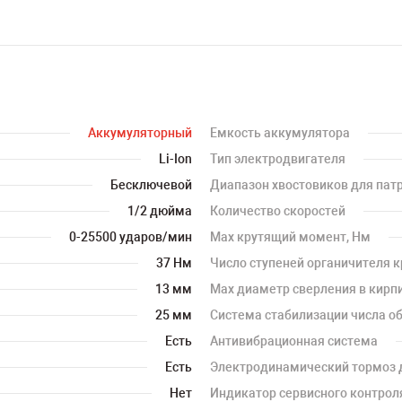
Аккумуляторный
Емкость аккумулятора
Li-Ion
Тип электродвигателя
Бесключевой
Диапазон хвостовиков для пат
1/2 дюйма
Количество скоростей
0-25500 ударов/мин
Мах крутящий момент, Нм
37 Нм
Число ступеней органичителя 
13 мм
Мах диаметр сверления в кирп
25 мм
Система стабилизации числа об
Есть
Антивибрационная система
Есть
Электродинамический тормоз 
Нет
Индикатор сервисного контрол