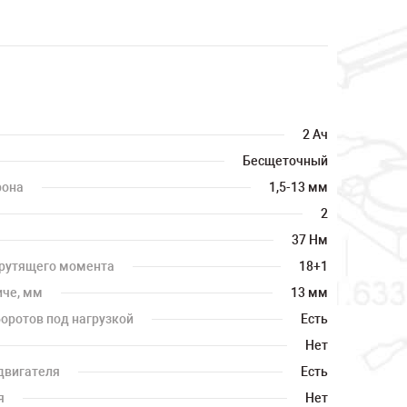
2 Ач
Бесщеточный
рона
1,5-13 мм
2
37 Нм
крутящего момента
18+1
иче, мм
13 мм
оротов под нагрузкой
Есть
Нет
двигателя
Есть
я
Нет