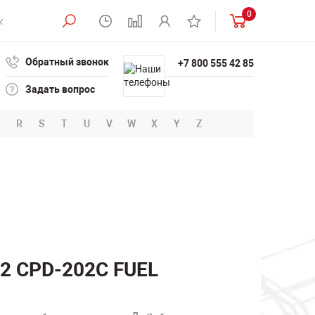
0
Обратный звонок
+7 800 555 42 85
Задать вопрос
R
S
T
U
V
W
X
Y
Z
2 CPD-202C FUEL