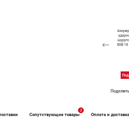
кумуляторная
Аккумуляторная
Аккумуляторная
Аккум
ловая дрель-
ударная дрель-
ударная дрель-
ударн
шуруповерт
шуруповерт
шуруповерт AEG
шуруп
LWAUKEE C18
MILWAUKEE M18
BSB 18 CBL-0
BSB 18 
RAD-0
BPD-0
Подробнее
Подробнее
Подробнее
Под
Поделить
2
поставки
Сопутствующие товары
Оплата и доставк