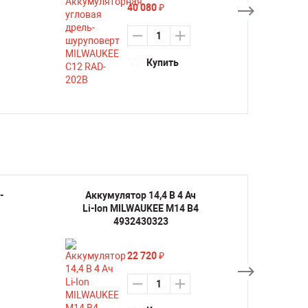
40 080
₽
Купить
-
Аккумулятор 14,4 В 4 Ач
Аккуму
Li-Ion MILWAUKEE M14 B4
Ion 
4932430323
22 720
₽