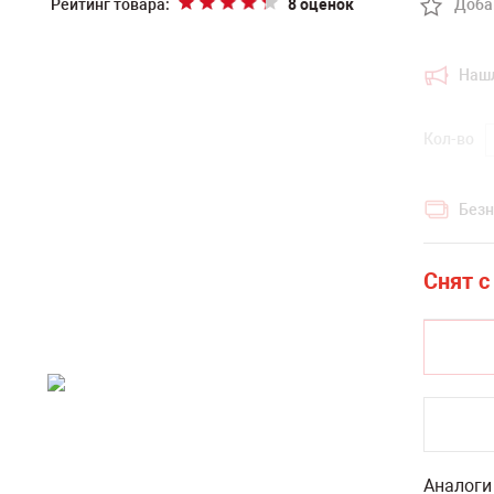
Рейтинг товара:
8 оценок
Доба
Наш
Кол-во
Безн
Аналоги