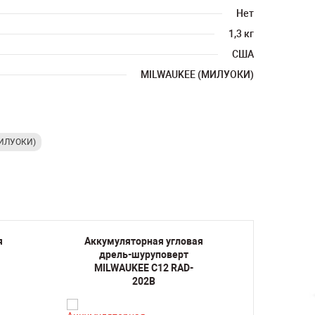
Нет
1,3 кг
США
MILWAUKEE (МИЛУОКИ)
МИЛУОКИ)
я
Аккумуляторная угловая
Аккум
дрель-шуруповерт
др
MILWAUKEE C12 RAD-
MILW
202B