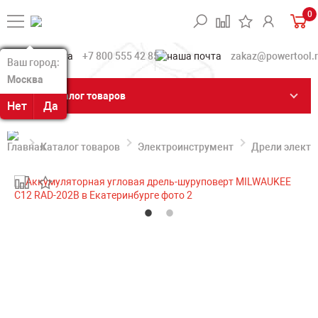
0
+7 800 555 42 85
zakaz@powertool.
Ваш город:
Ваш город:
Москва
Москва
Каталог товаров
Нет
Нет
Да
Да
Каталог товаров
Электроинструмент
Дрели электр