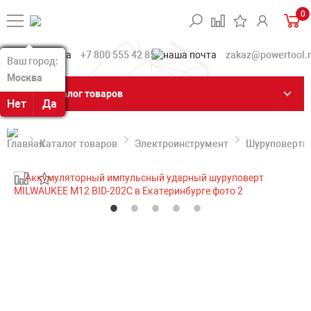
0
+7 800 555 42 85
zakaz@powertool.
Ваш город:
Ваш город:
Москва
Москва
Каталог товаров
Нет
Нет
Да
Да
Каталог товаров
Электроинструмент
Шуруповерты