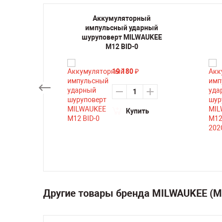
ный
Аккумуляторный
ьсный
импульсный ударный
WAUKEE
шуруповерт MILWAUKEE
C
M12 BID-0
19 180
₽
Купить
ть
Другие товары бренда MILWAUKEE (