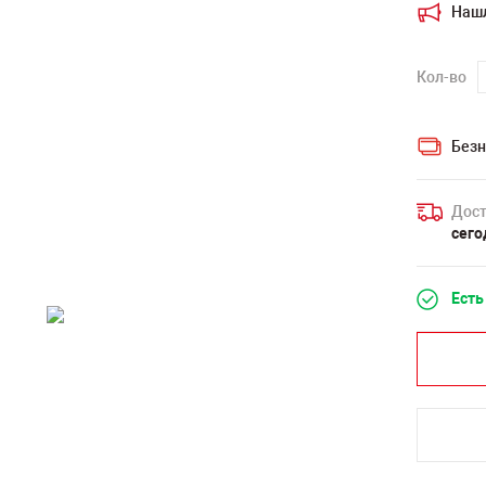
Наш
Кол-во
Безн
Дост
сего
Есть