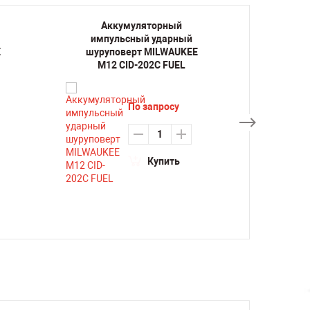
Аккумуляторный
Ак
импульсный ударный
имп
E
шуруповерт MILWAUKEE
шуру
M12 CID-202C FUEL
По запросу
Купить