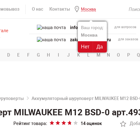
амовывоз
О нас
Контакты
Москва
info@powertool.ru
Ваш город:
для вопросов
Москва
zakaz@powertool.ru
для заказов
Нет
Да
D
E
F
G
H
I
J
K
L
M
N
O
P
Q
руповерты
Аккумуляторный шуруповерт MILWAUKEE M12 BSD-
рт MILWAUKEE M12 BSD-0 арт.49
Рейтинг товара:
14 оценок
Доба