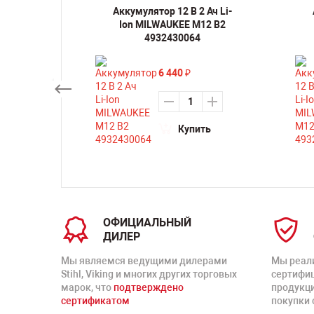
ручная
Аккумулятор 12 В 2 Ач Li-
а по
Ion MILWAUKEE M12 B2
EE M12
4932430064
6 440
₽
Купить
ть
ОФИЦИАЛЬНЫЙ
ДИЛЕР
Мы являемся ведущими дилерами
Мы реал
Stihl, Viking и многих других торговых
сертифи
марок, что
подтверждено
продукц
сертификатом
покупки 