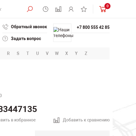
0
Обратный звонок
+7 800 555 42 85
Задать вопрос
R
S
T
U
V
W
X
Y
Z
0
33447135
вить в избранное
Добавить к сравнению