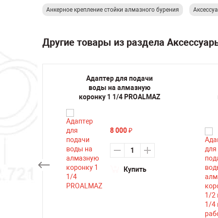
Анкерное крепление стойки алмазного бурения
Аксессу
Другие товары из раздела Аксессуар
а для
Адаптер для подачи
йки
воды на алмазную
ения
коронку 1 1/4 PROALMAZ
961
8 000
₽
Купить
ть