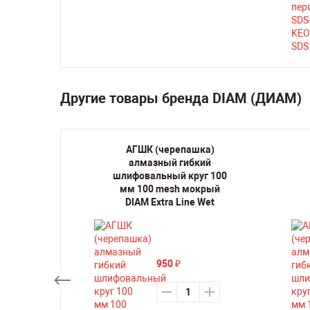
Другие товары бренда DIAM (ДИАМ)
шка)
АГШК (черепашка)
кий
алмазный гибкий
уг 100
шлифовальный круг 100
й DIAM
мм 100 mesh мокрый
y
DIAM Extra Line Wet
950
₽