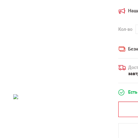
Наш
Кол-во
Безн
Дост
завт
Есть