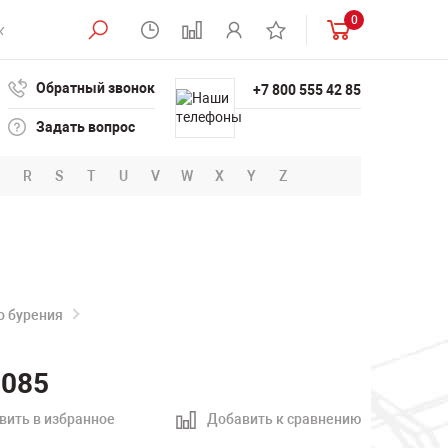
0
Обратный звонок
+7 800 555 42 85
Задать вопрос
R
S
T
U
V
W
X
Y
Z
о бурения
0085
вить в избранное
Добавить к сравнению