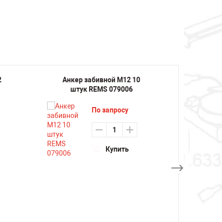
2
Анкер забивной M12 10
Анк
штук REMS 079006
16x5
По запросу
Купить