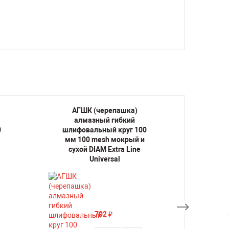
АГШК (черепашка)
АГ
алмазный гибкий
ал
0
шлифовальный круг 100
шлифо
мм 100 mesh мокрый и
мм 1
сухой DIAM Extra Line
сухой
Universal
702
₽