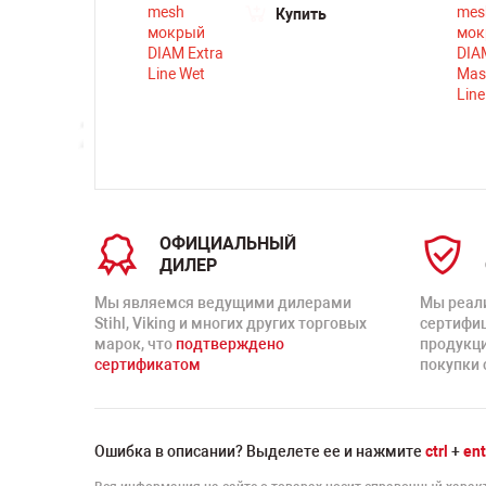
ть
Купить
ОФИЦИАЛЬНЫЙ
ДИЛЕР
Мы являемся ведущими дилерами
Мы реал
Stihl, Viking и многих других торговых
сертифи
марок, что
подтверждено
продукц
сертификатом
покупки 
Ошибка в описании? Выделете ее и нажмите
ctrl
+
ent