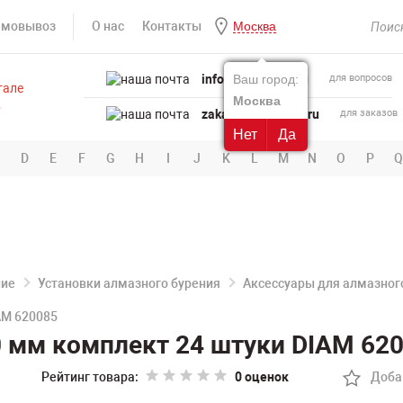
амовывоз
О нас
Контакты
Москва
info@powertool.ru
Ваш город:
для вопросов
Москва
zakaz@powertool.ru
для заказов
Нет
Да
D
E
F
G
H
I
J
K
L
M
N
O
P
Q
ние
Установки алмазного бурения
Аксессуары для алмазног
AM 620085
0 мм комплект 24 штуки DIAM 62
Рейтинг товара:
0 оценок
Доба