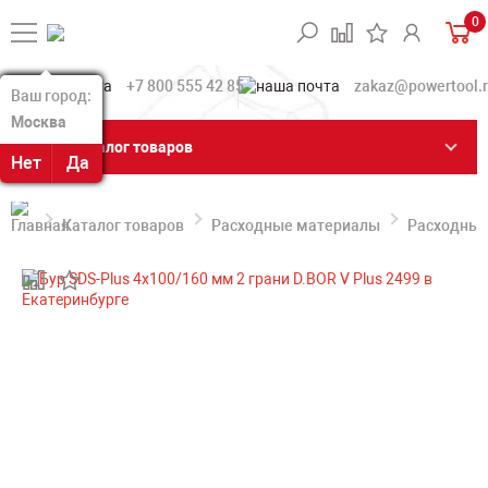
0
+7 800 555 42 85
zakaz@powertool.
Ваш город:
Ваш город:
Москва
Москва
Каталог товаров
Нет
Нет
Да
Да
Каталог товаров
Расходные материалы
Расходные