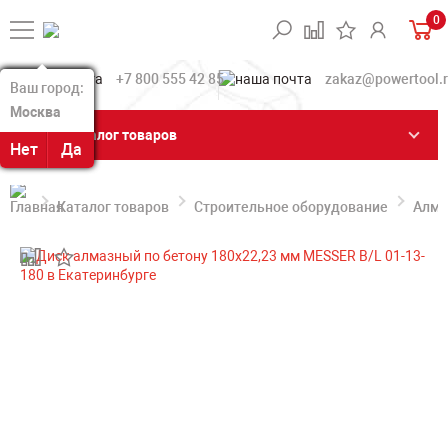
0
+7 800 555 42 85
zakaz@powertool.
Ваш город:
Ваш город:
Москва
Москва
Каталог товаров
Нет
Нет
Да
Да
Каталог товаров
Строительное оборудование
Алма