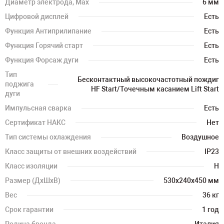
Диаметр электрода, Max
6 мм
Цифровой дисплей
Есть
Функция Антиприлипание
Есть
Функция Горячий старт
Есть
Функция Форсаж дуги
Есть
Тип
Бесконтактный высокочастотный пождиг
поджига
HF Start/Точечным касанием Lift Start
дуги
Импульсная сварка
Есть
Сертификат НАКС
Нет
Тип системы охлаждения
Воздушное
Класс защиты от внешних воздействий
IP23
Класс изоляции
H
Размер (ДхШхВ)
530х240х450 мм
Вес
36 кг
Срок гарантии
1 год