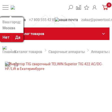
0
+7 800 555 42 85
zakaz@powertool.
Ваш город:
Ваш город:
Москва
Москва
Каталог товаров
Нет
Нет
Да
Да
Каталог товаров
Сварочные аппараты
Аппараты ар