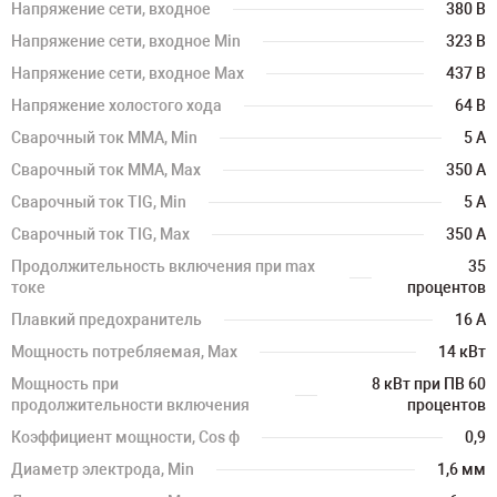
Напряжение сети, входное
380 В
Напряжение сети, входное Min
323 В
Напряжение сети, входное Max
437 В
Напряжение холостого хода
64 В
Сварочный ток MMA, Min
5 А
Сварочный ток MMA, Max
350 А
Сварочный ток TIG, Min
5 А
Сварочный ток TIG, Max
350 А
Продолжительность включения при max
35
токе
процентов
Плавкий предохранитель
16 А
Мощность потребляемая, Max
14 кВт
Мощность при
8 кВт при ПВ 60
продолжительности включения
процентов
Коэффициент мощности, Cos ф
0,9
Диаметр электрода, Min
1,6 мм