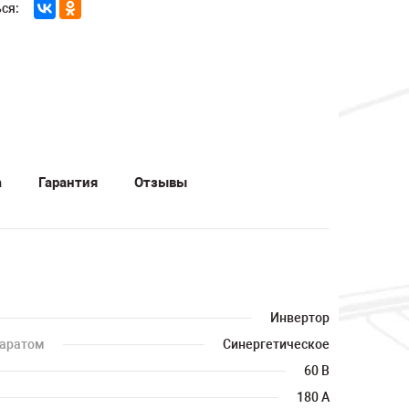
ся:
а
Гарантия
Отзывы
Инвертор
паратом
Синергетическое
60 В
180 А