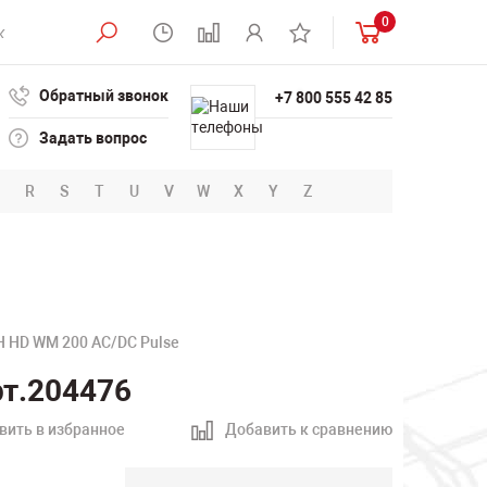
0
Обратный звонок
+7 800 555 42 85
Задать вопрос
R
S
T
U
V
W
X
Y
Z
H HD WM 200 AC/DC Pulse
рт.204476
вить в избранное
Добавить к сравнению