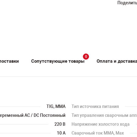
Поделить
0
поставки
Сопутствующие товары
Оплата и доставк
TIG, MMA
Тип источника питания
еременный АС / DC Постоянный
Тип управления сварочным ап
220 В
Напряжение холостого хода
10 А
Сварочный ток MMA, Max