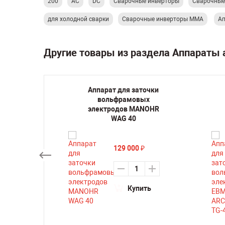
200
AC
DC
Сварочные инверторы
Сварочные
для холодной сварки
Сварочные инверторы ММА
Ап
Другие товары из раздела Аппараты 
рочный
Аппарат для заточки
C Pulse
вольфрамовых
электродов MANOHR
WAG 40
су
129 000
₽
ть
Купить