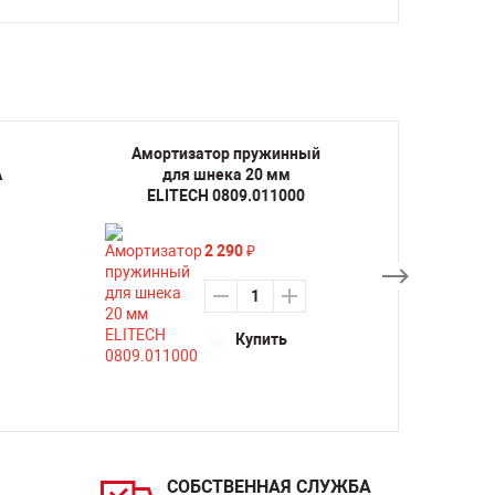
Амортизатор пружинный
Апп
А
для шнека 20 мм
резк
ELITECH 0809.011000
2 290
₽
Купить
СОБСТВЕННАЯ СЛУЖБА