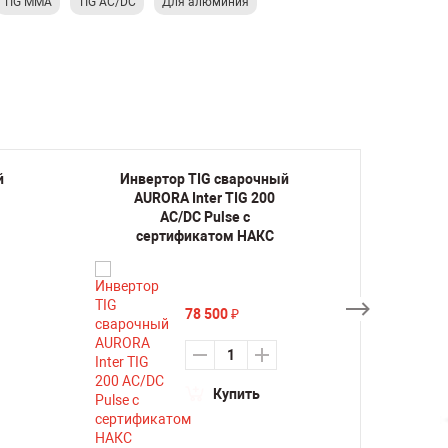
TIG MMA
TIG AC/DC
Для алюминия
й
Инвертор TIG сварочный
Инвер
AURORA Inter TIG 200
AURO
AC/DC Pulse с
сертификатом НАКС
78 500
₽
Купить