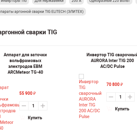
 инверторы TIG
Для нержавейки
200 А
Однофазные 220 вольт
параты аргонной сварки TIG ELITECH (ЭЛИТЕХ)
аргонной сварки TIG
Аппарат для заточки
Инвертор TIG сварочны
вольфрамовых
AURORA Inter TIG 200
электродов ЕВМ
AC/DC Pulse
ARCMeteor TG-40
70 800
₽
55 900
₽
Купить
Купить