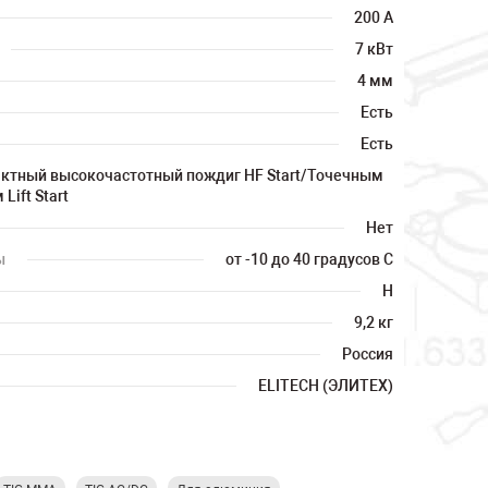
200 А
7 кВт
4 мм
Есть
Есть
ктный высокочастотный пождиг HF Start/Точечным
Lift Start
Нет
ы
от -10 до 40 градусов С
H
9,2 кг
Россия
ELITECH (ЭЛИТЕХ)