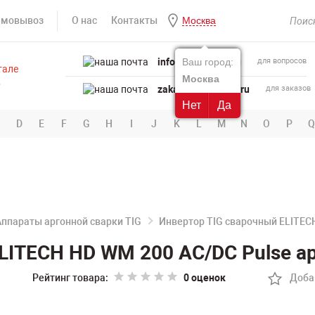
амовывоз
О нас
Контакты
Москва
info@powertool.ru
Ваш город:
для вопросов
Москва
zakaz@powertool.ru
для заказов
Нет
Да
D
E
F
G
H
I
J
K
L
M
N
O
P
Q
Аппараты аргонной сварки TIG
Инвертор TIG сварочный ELITEC
LITECH HD WM 200 AC/DC Pulse а
Рейтинг товара:
0 оценок
Доба