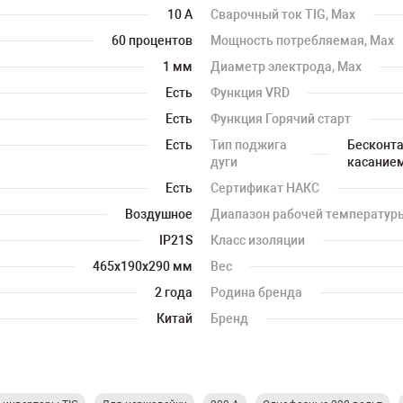
10 А
Сварочный ток TIG, Max
60 процентов
Мощность потребляемая, Max
1 мм
Диаметр электрода, Max
Есть
Функция VRD
Есть
Функция Горячий старт
Есть
Тип поджига
Бесконта
дуги
касанием 
Есть
Сертификат НАКС
Воздушное
Диапазон рабочей температур
IP21S
Класс изоляции
465х190х290 мм
Вес
2 года
Родина бренда
Китай
Бренд