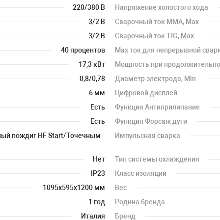
220/380 В
Напряжение холостого хода
3/2 В
Сварочный ток MMA, Max
3/2 В
Сварочный ток TIG, Max
40 процентов
Max ток для непрерывной сварк
17,3 кВт
Мощность при продолжительно
0,8/0,78
Диаметр электрода, Min
6 мм
Цифровой дисплей
Есть
Функция Антиприлипание
Есть
Функция Форсаж дуги
ый пождиг HF Start/Точечным
Импульсная сварка
Нет
Тип системы охлаждения
IP23
Класс изоляции
1095х595х1200 мм
Вес
1 год
Родина бренда
Италия
Бренд