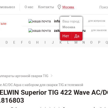
амовывоз
О нас
Контакты
Москва
info@powertool.ru
Ваш город:
для вопросов
Москва
zakaz@powertool.ru
для заказов
Нет
Да
D
E
F
G
H
I
J
K
L
M
N
O
P
Q
Аппараты аргонной сварки TIG
e AC/DC Aqua с набором для сварки TIG и тележкой
ELWIN Superior TIG 422 Wave AC/
.816803