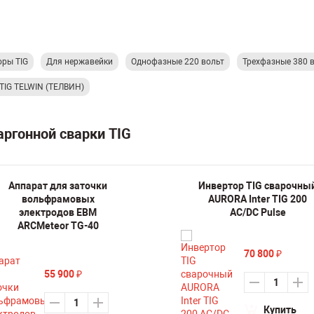
оры TIG
Для нержавейки
Однофазные 220 вольт
Трехфазные 380 
TIG TELWIN (ТЕЛВИН)
аргонной сварки TIG
Аппарат для заточки
Инвертор TIG сварочны
вольфрамовых
AURORA Inter TIG 200
электродов ЕВМ
AC/DC Pulse
ARCMeteor TG-40
70 800
₽
55 900
₽
Купить