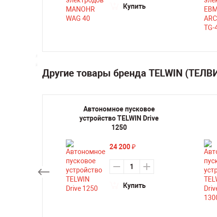
Купить
Другие товары бренда TELWIN (ТЕЛВ
истки
Автономное пусковое
TELWIN
устройство TELWIN Drive
0
1250
24 200
₽
Купить
ть