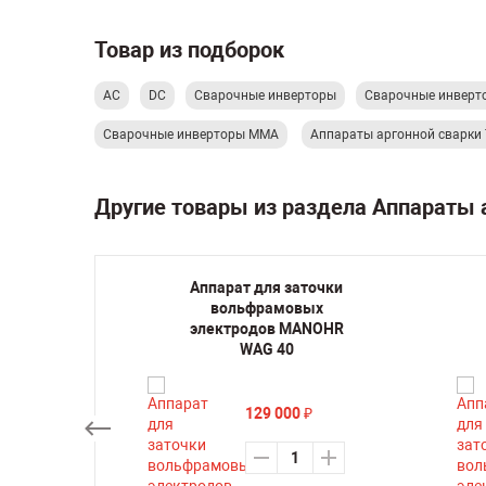
Товар из подборок
AC
DC
Сварочные инверторы
Сварочные инверт
Сварочные инверторы ММА
Аппараты аргонной сварки 
Другие товары из раздела Аппараты 
рочный
Аппарат для заточки
0 DC
вольфрамовых
электродов MANOHR
WAG 40
су
129 000
₽
ть