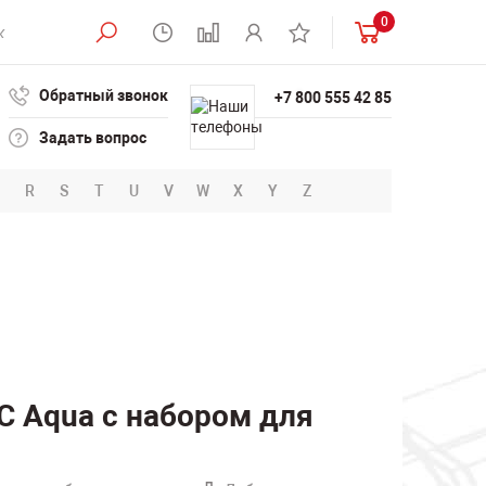
0
Обратный звонок
+7 800 555 42 85
Задать вопрос
R
S
T
U
V
W
X
Y
Z
DC Aqua с набором для