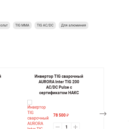
вольт
TIG MMA
TIG AC/DC
Для алюминия
й
Инвертор TIG сварочный
Инвер
AURORA Inter TIG 200
AURO
AC/DC Pulse с
сертификатом НАКС
78 500
₽