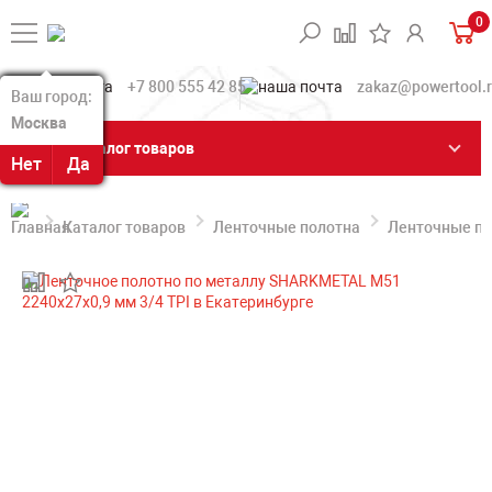
0
+7 800 555 42 85
zakaz@powertool.
Ваш город:
Ваш город:
Москва
Москва
Каталог товаров
Нет
Нет
Да
Да
Каталог товаров
Ленточные полотна
Ленточные по