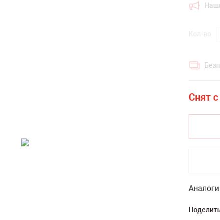
Наш
Кол-во
Безн
Аналоги
Поделить