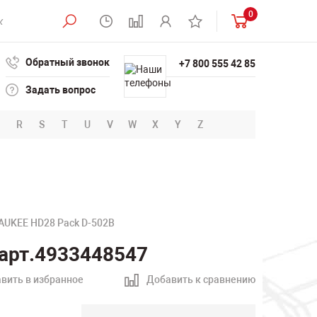
0
Обратный звонок
+7 800 555 42 85
Задать вопрос
R
S
T
U
V
W
X
Y
Z
AUKEE HD28 Pack D-502В
арт.4933448547
вить в избранное
Добавить к сравнению