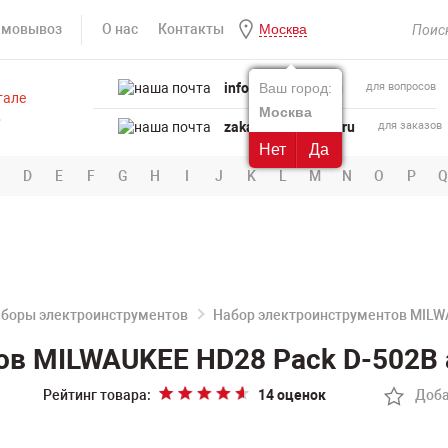
амовывоз
О нас
Контакты
Москва
info@powertool.ru
Ваш город:
для вопросов
Москва
zakaz@powertool.ru
для заказов
Нет
Да
D
E
F
G
H
I
J
K
L
M
N
O
P
Q
боры электроинструментов
Набор электроинструментов MILW
ов MILWAUKEE HD28 Pack D-502В 
Рейтинг товара:
14 оценок
Доба