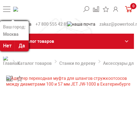
0
+7 800 555 42 85
zakaz@powertool.
Ваш город:
Ваш город:
Москва
Москва
Каталог товаров
Нет
Нет
Да
Да
Каталог товаров
Станки по дереву
Аксессуары для 