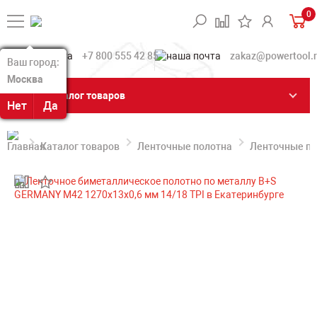
0
+7 800 555 42 85
zakaz@powertool.
Ваш город:
Ваш город:
Москва
Москва
Каталог товаров
Нет
Нет
Да
Да
Каталог товаров
Ленточные полотна
Ленточные по