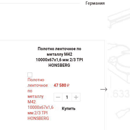
Германия
Полотно ленточное по
Поло
металлу M42
10000х67х1,6 мм 2/3 TPI
10000
HONSBERG
47 580
₽
Купить