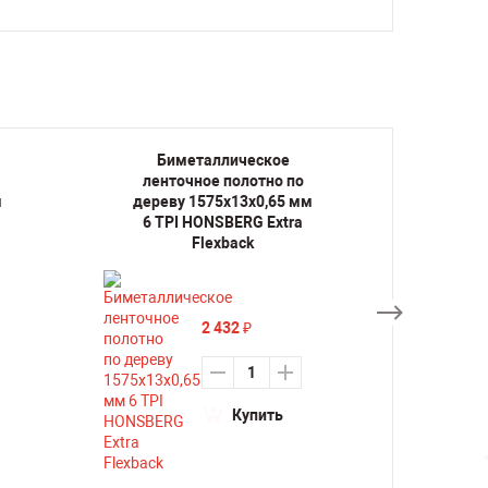
Биметаллическое
Би
ленточное полотно по
лент
м
дереву 1575х13х0,65 мм
дерев
6 TPI HONSBERG Extra
14 TP
Flexback
2 432
₽
Купить