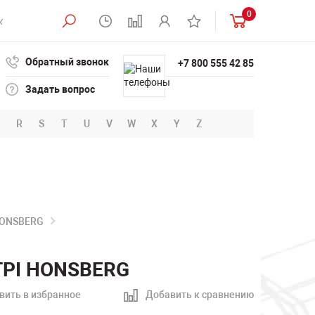
0
Обратный звонок
+7 800 555 42 85
Задать вопрос
R
S
T
U
V
W
X
Y
Z
HONSBERG
 TPI HONSBERG
вить в избранное
Добавить к сравнению