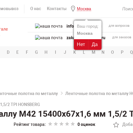
амовывоз
О нас
Контакты
Москва
info@powertool.ru
Ваш город:
для вопросов
Москва
zakaz@powertool.ru
для заказов
Нет
Да
D
E
F
G
H
I
J
K
L
M
N
O
P
Q
нточные полотна по металлу
Ленточные полотна по металлу 
 1,5/2 TPI HONSBERG
аллу M42 15400х67х1,6 мм 1,5/2
Рейтинг товара:
0 оценок
Доба