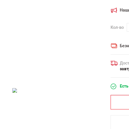
Наш
Кол-во
Безн
Дост
завт
Есть