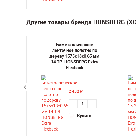
Другие товары бренда HONSBERG (Х
кое
Биметаллическое
но по
ленточное полотно по
,65 мм
дереву 1575х13х0,65 мм
BiWood
14 TPI HONSBERG Extra
Flexback
2 432
₽
ть
Купить