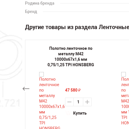
Родина бренда
Бренд
Другие товары из раздела Ленточны
ое по
Полотно ленточное по
2
металлу M42
1,5/2
10000х67х1,6 мм
RG
0,75/1,25 TPI HONSBERG
47 580
₽
ть
Купить