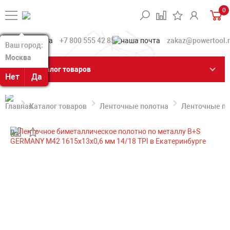
0
+7 800 555 42 85
zakaz@powertool.
Ваш город:
Ваш город:
Москва
Москва
Каталог товаров
Нет
Нет
Да
Да
Каталог товаров
Ленточные полотна
Ленточные по