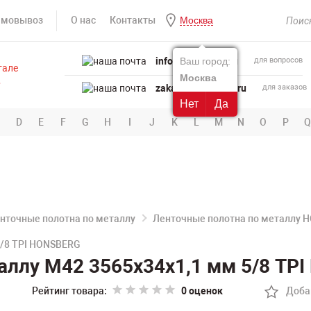
амовывоз
О нас
Контакты
Москва
info@powertool.ru
Ваш город:
для вопросов
Москва
zakaz@powertool.ru
для заказов
Нет
Да
D
E
F
G
H
I
J
K
L
M
N
O
P
Q
нточные полотна по металлу
Ленточные полотна по металлу 
5/8 TPI HONSBERG
аллу M42 3565х34х1,1 мм 5/8 TP
Рейтинг товара:
0 оценок
Доба