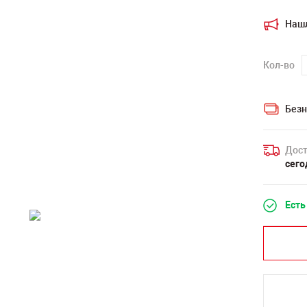
Наш
Кол-во
Безн
Дост
сего
Есть