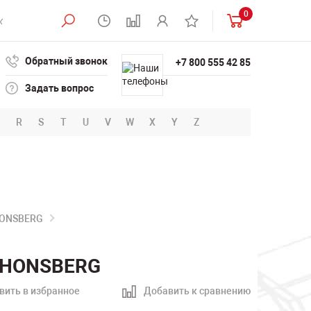
0
Обратный звонок
+7 800 555 42 85
Задать вопрос
R
S
T
U
V
W
X
Y
Z
HONSBERG
I HONSBERG
вить в избранное
Добавить к сравнению