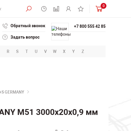
0
Обратный звонок
+7 800 555 42 85
Задать вопрос
R
S
T
U
V
W
X
Y
Z
B+S GERMANY
ANY M51 3000х20х0,9 мм