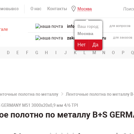
амовывоз
О нас
Контакты
Москва
info@powertool.ru
Ваш город:
для вопросов
Москва
zakaz@powertool.ru
для заказов
Нет
Да
D
E
F
G
H
I
J
K
L
M
N
O
P
Q
нточные полотна по металлу
Ленточные полотна по металлу 
 GERMANY M51 3000х20х0,9 мм 4/6 TPI
ое полотно по металлу B+S GERM