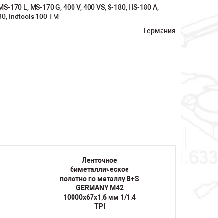
MS-170 L, MS-170 G, 400 V, 400 VS, S-180, HS-180 A,
0, Indtools 100 TM
Германия
Ленточное
биметаллическое
би
S
полотно по металлу B+S
полот
GERMANY M42
10000х67х1,6 мм 1/1,4
10000
TPI