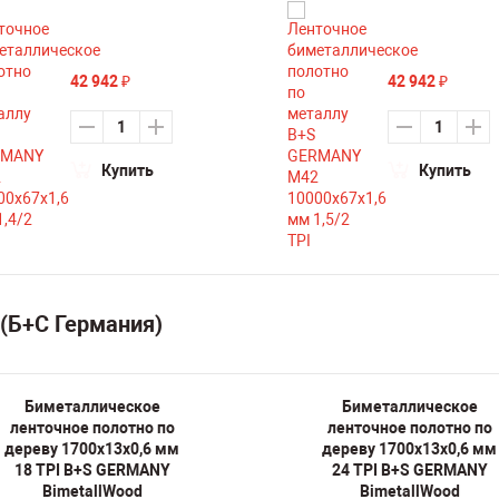
42 942
42 942
₽
₽
Купить
Купить
(Б+С Германия)
Биметаллическое
Биметаллическое
ленточное полотно по
ленточное полотно по
дереву 1700х13х0,6 мм
дереву 1700х13х0,6 мм
18 TPI B+S GERMANY
24 TPI B+S GERMANY
BimetallWood
BimetallWood