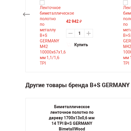
42 942
₽
ть
Купить
Другие товары бренда B+S GERMANY 
кое
Биметаллическое
но по
ленточное полотно по
,6 мм 6
дереву 1700х13х0,6 мм
ANY
14 TPI B+S GERMANY
d
BimetallWood