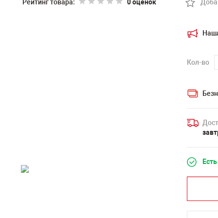
Рейтинг товара:
0 оценок
Доба
Наш
Кол-во
Безн
Дост
завт
Есть