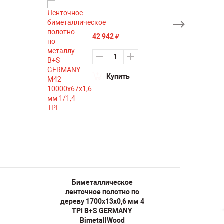
42 942
₽
Купить
Биметаллическое
Би
ленточное полотно по
лент
дереву 1700х13х0,6 мм 4
дерев
TPI B+S GERMANY
TP
BimetallWood