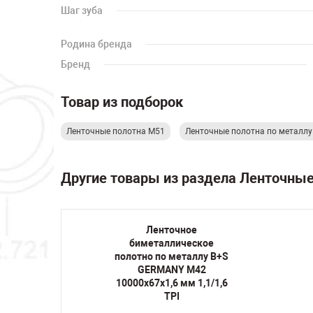
Шаг зуба
Родина бренда
Бренд
Товар из подборок
Ленточные полотна M51
Ленточные полотна по металл
Другие товары из раздела Ленточны
Ленточное
кое
биметаллическое
лу B+S
полотно по металлу B+S
42
GERMANY M42
1,5/2
10000х67х1,6 мм 1,1/1,6
TPI