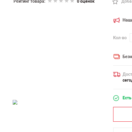
Рейтинг товара:
0 оценок
Доба
Наш
Кол-во
Безн
Дост
сего
Есть