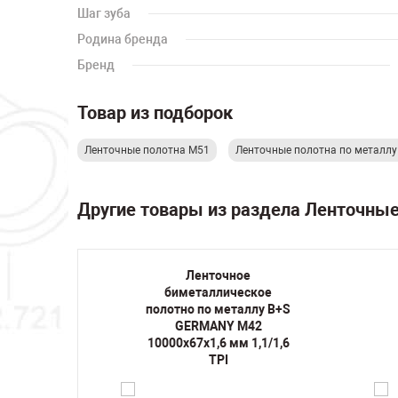
Шаг зуба
Родина бренда
Бренд
Товар из подборок
Ленточные полотна M51
Ленточные полотна по металл
Другие товары из раздела Ленточны
Ленточное
кое
биметаллическое
лу B+S
полотно по металлу B+S
42
GERMANY M42
1,5/2
10000х67х1,6 мм 1,1/1,6
TPI