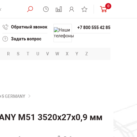
0
Обратный звонок
+7 800 555 42 85
Задать вопрос
R
S
T
U
V
W
X
Y
Z
B+S GERMANY
ANY M51 3520х27х0,9 мм