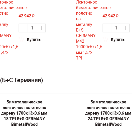
42 942
42 942
₽
₽
Купить
Купить
(Б+С Германия)
Биметаллическое
Биметаллическое
ленточное полотно по
ленточное полотно по
дереву 1700х13х0,6 мм
дереву 1700х13х0,6 мм
18 TPI B+S GERMANY
24 TPI B+S GERMANY
BimetallWood
BimetallWood