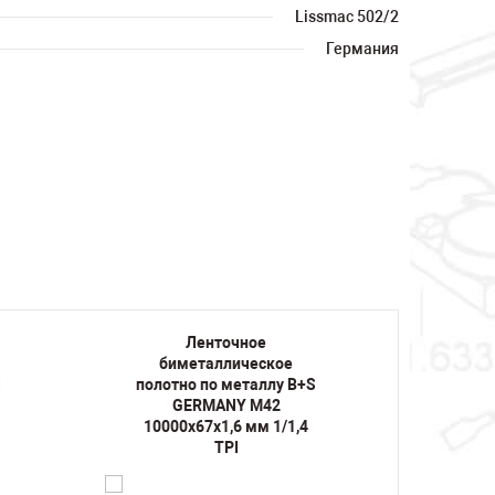
Lissmac 502/2
Германия
Ленточное
биметаллическое
би
S
полотно по металлу B+S
полот
GERMANY M42
10000х67х1,6 мм 1/1,4
10000
TPI