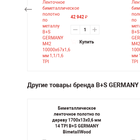
42 942
₽
ть
Купить
Другие товары бренда B+S GERMANY 
кое
Биметаллическое
но по
ленточное полотно по
,6 мм 6
дереву 1700х13х0,6 мм
ANY
14 TPI B+S GERMANY
d
BimetallWood