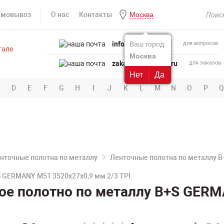
амовывоз
О нас
Контакты
Москва
info@powertool.ru
Ваш город:
для вопросов
Москва
zakaz@powertool.ru
для заказов
Нет
Да
D
E
F
G
H
I
J
K
L
M
N
O
P
Q
нточные полотна по металлу
Ленточные полотна по металлу 
 GERMANY M51 3520х27х0,9 мм 2/3 TPI
ое полотно по металлу B+S GERM