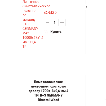
42 942
₽
Купить
Биметаллическое
Би
ленточное полотно по
лент
дереву 1700х13х0,6 мм 4
дерев
TPI B+S GERMANY
TP
BimetallWood