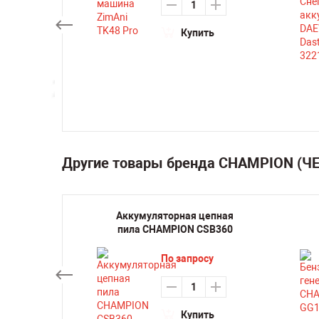
0
₽
Купить
ть
Другие товары бренда CHAMPION (
ная
Аккумуляторная цепная
-16
пила CHAMPION CSB360
су
По запросу
ть
Купить