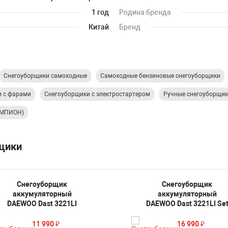
1 год
Родина бренда
Китай
Бренд
Снегоуборщики самоходные
Самоходные бензиновые снегоуборщики
и с фарами
Снегоуборщики с электростартером
Ручные снегоуборщик
ЕМПИОН)
рщики
Снегоуборщик
Снегоуборщик
аккумуляторный
аккумуляторный
DAEWOO Dast 3221LI
DAEWOO Dast 3221LI Se
11 990
16 990
₽
₽