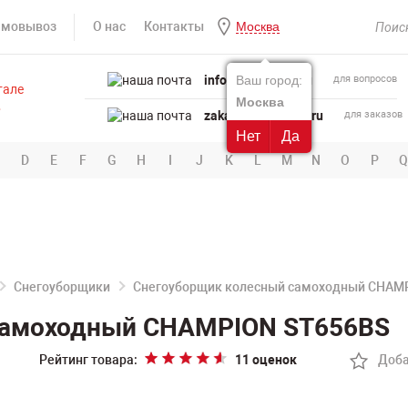
амовывоз
О нас
Контакты
Москва
info@powertool.ru
Ваш город:
для вопросов
Москва
zakaz@powertool.ru
для заказов
Нет
Да
D
E
F
G
H
I
J
K
L
M
N
O
P
Q
Снегоуборщики
Снегоуборщик колесный самоходный CHAM
самоходный CHAMPION ST656BS
Рейтинг товара:
11 оценок
Доба