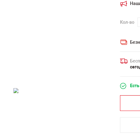
Наш
Кол-во
Безн
Бесп
сего
Есть