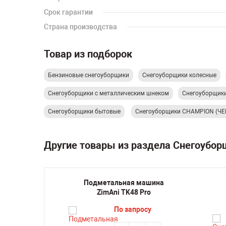
Срок гарантии
Страна производства
Товар из подборок
Бензиновые снегоуборщики
Снегоуборщики колесные
Снегоуборщики с металлическим шнеком
Снегоуборщик
Снегоуборщики бытовые
Снегоуборщики CHAMPION (Ч
Другие товары из раздела Снегоубо
ик
Подметальная машина
ходный
ZimAni TK48 Pro
 01-
По запросу
3