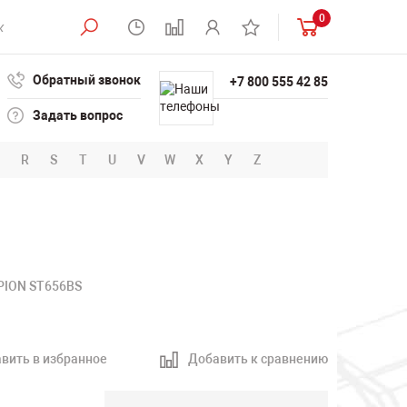
0
Обратный звонок
+7 800 555 42 85
Задать вопрос
R
S
T
U
V
W
X
Y
Z
PION ST656BS
вить в избранное
Добавить к сравнению