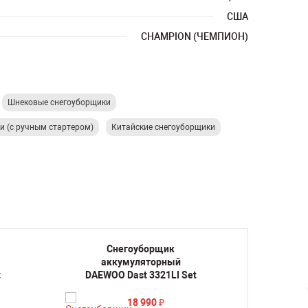
США
CHAMPION (ЧЕМПИОН)
Шнековые снегоуборщики
и (с ручным стартером)
Китайские снегоуборщики
Снегоуборщик
аккумуляторный
а
t
DAEWOO Dast 3321LI Set
DAE
18 990
₽