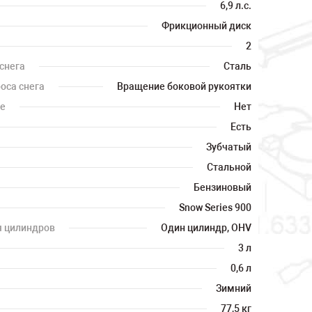
6,9 л.с.
Фрикционный диск
2
снега
Сталь
оса снега
Вращение боковой рукоятки
те
Нет
Есть
Зубчатый
Стальной
Бензиновый
Snow Series 900
я цилиндров
Один цилиндр, OHV
3 л
0,6 л
Зимний
77,5 кг