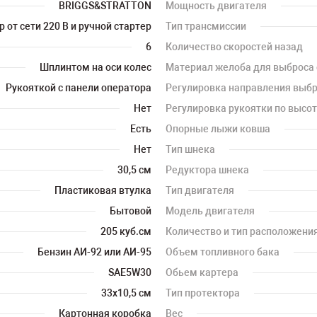
BRIGGS&STRATTON
Мощность двигателя
 от сети 220 В и ручной стартер
Тип трансмиссии
6
Количество скоростей назад
Шплинтом на оси колес
Материал желоба для выброса 
Рукояткой с панели оператора
Регулировка направления выбр
Нет
Регулировка рукоятки по высо
Есть
Опорные лыжи ковша
Нет
Тип шнека
30,5 см
Редуктора шнека
Пластиковая втулка
Тип двигателя
Бытовой
Модель двигателя
205 куб.см
Количество и тип расположени
Бензин АИ-92 или АИ-95
Объем топливного бака
SAE5W30
Обьем картера
33x10,5 см
Тип протектора
Картонная коробка
Вес