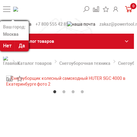
0
+7 800 555 42 85
zakaz@powertool.
Ваш город:
Ваш город:
Москва
Москва
Каталог товаров
Нет
Нет
Да
Да
Каталог товаров
Снегоуборочная техника
Снегоуб