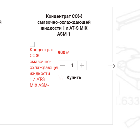
Концентрат СОЖ
К
й
смазочно-охлаждающей
смазо
жидкости 1 л AT-S MIX
жид
ASM-1
900
₽
Купить