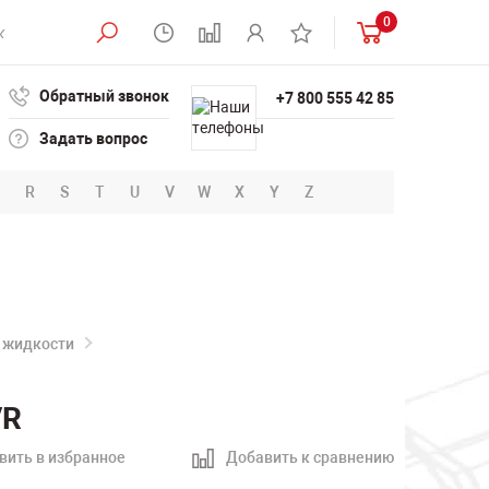
0
Обратный звонок
+7 800 555 42 85
Задать вопрос
R
S
T
U
V
W
X
Y
Z
 жидкости
VR
вить в избранное
Добавить к сравнению