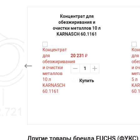
СОЖ
Концентрат для
дающей
обезжиривания и
нков с
очистки металлов 10 л
RE
KARNASCH 60.1161
20 231
₽
Купить
ть
Другие товары бренда FUCHS (ФУКС)