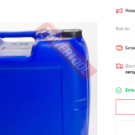
Наш
Кол-во
Безн
Дост
сего
Есть