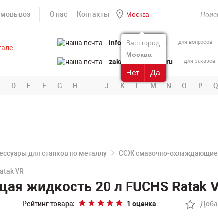
амовывоз
О нас
Контакты
Москва
info@powertool.ru
Ваш город:
для вопросов
Москва
zakaz@powertool.ru
для заказов
Нет
Да
D
E
F
G
H
I
J
K
L
M
N
O
P
Q
ессуары для станков по металлу
СОЖ смазочно-охлаждающие
atak VR
я жидкость 20 л FUCHS Ratak 
Рейтинг товара:
1 оценка
Доба