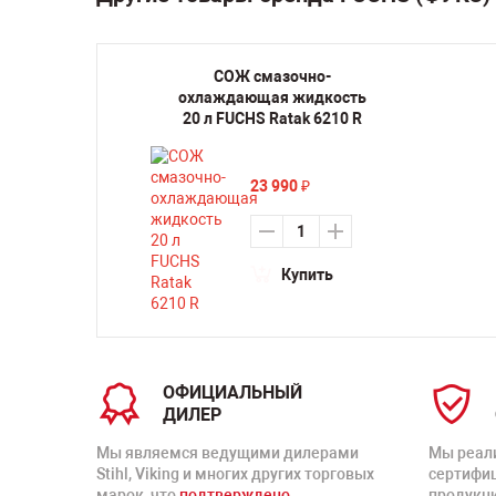
СОЖ смазочно-
охлаждающая жидкость
20 л FUCHS Ratak 6210 R
23 990
₽
Купить
ОФИЦИАЛЬНЫЙ
ДИЛЕР
Мы являемся ведущими дилерами
Мы реал
Stihl, Viking и многих других торговых
сертифи
марок, что
подтверждено
продукц