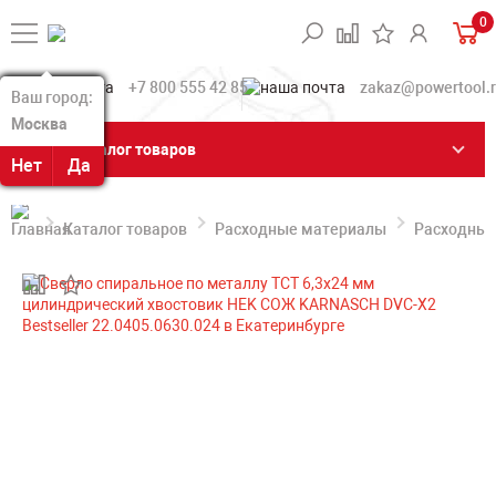
0
+7 800 555 42 85
zakaz@powertool.
Ваш город:
Ваш город:
Москва
Москва
Каталог товаров
Нет
Нет
Да
Да
Каталог товаров
Расходные материалы
Расходные