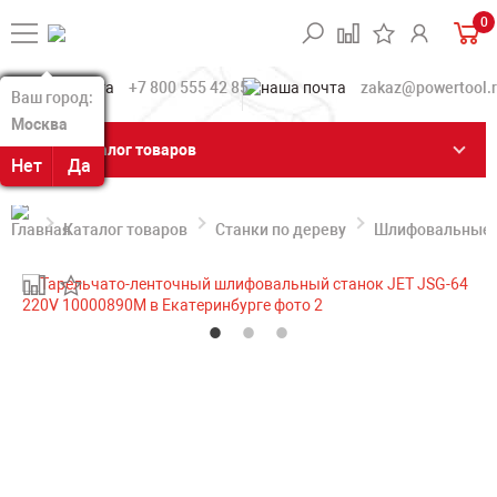
0
+7 800 555 42 85
zakaz@powertool.
Ваш город:
Ваш город:
Москва
Москва
Каталог товаров
Нет
Нет
Да
Да
Каталог товаров
Станки по дереву
Шлифовальные с