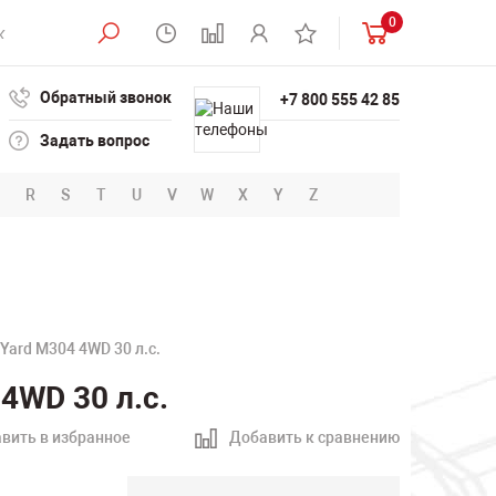
0
Обратный звонок
+7 800 555 42 85
Задать вопрос
R
S
T
U
V
W
X
Y
Z
Yard М304 4WD 30 л.с.
4WD 30 л.с.
вить в избранное
Добавить к сравнению