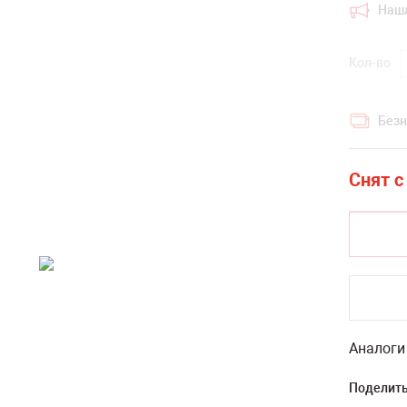
Наш
Кол-во
Безн
Аналоги
Поделить