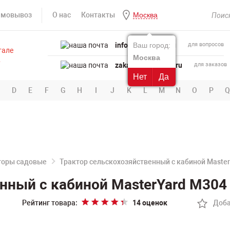
амовывоз
О нас
Контакты
Москва
info@powertool.ru
Ваш город:
для вопросов
Москва
zakaz@powertool.ru
для заказов
Нет
Да
D
E
F
G
H
I
J
K
L
M
N
O
P
Q
торы садовые
Трактор сельскохозяйственный с кабиной Master
нный с кабиной MasterYard М304 
Рейтинг товара:
14 оценок
Доба