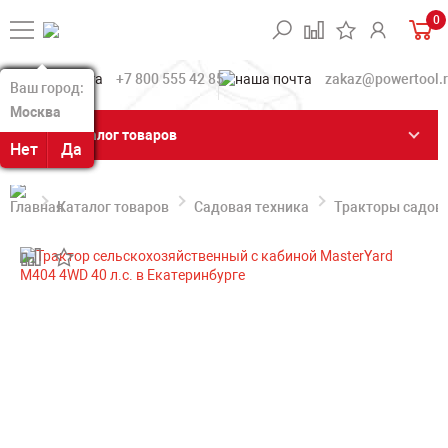
0
+7 800 555 42 85
zakaz@powertool.
Ваш город:
Ваш город:
Москва
Москва
Каталог товаров
Нет
Нет
Да
Да
Каталог товаров
Садовая техника
Тракторы садов