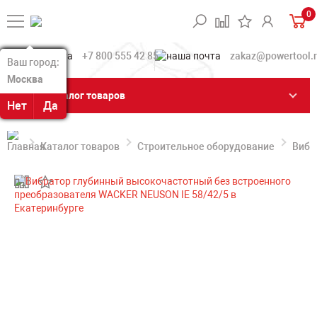
0
+7 800 555 42 85
zakaz@powertool.
Ваш город:
Ваш город:
Москва
Москва
Каталог товаров
Нет
Нет
Да
Да
Каталог товаров
Строительное оборудование
Вибр