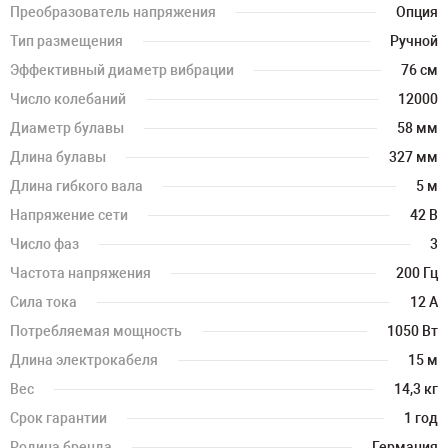
Преобразователь напряжения
Опция
Тип размещения
Ручной
Эффективный диаметр вибрации
76 см
Число колебаний
12000
Диаметр булавы
58 мм
Длина булавы
327 мм
Длина гибкого вала
5 м
Напряжение сети
42 В
Число фаз
3
Частота напряжения
200 Гц
Сила тока
12 А
Потребляемая мощность
1050 Вт
Длина электрокабеля
15 м
Вес
14,3 кг
Срок гарантии
1 год
Родина бренда
Германия