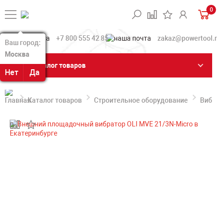
0
+7 800 555 42 85
zakaz@powertool.
Ваш город:
Ваш город:
Москва
Москва
Каталог товаров
Нет
Нет
Да
Да
Каталог товаров
Строительное оборудование
Вибр