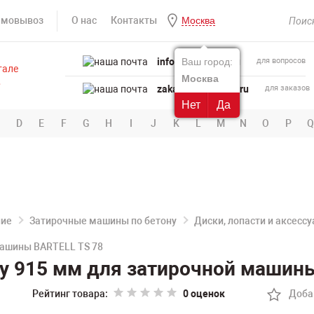
амовывоз
О нас
Контакты
Москва
info@powertool.ru
Ваш город:
для вопросов
Москва
zakaz@powertool.ru
для заказов
Нет
Да
D
E
F
G
H
I
J
K
L
M
N
O
P
Q
ние
Затирочные машины по бетону
Диски, лопасти и аксесс
машины BARTELL TS 78
у 915 мм для затирочной машин
Рейтинг товара:
0 оценок
Доба