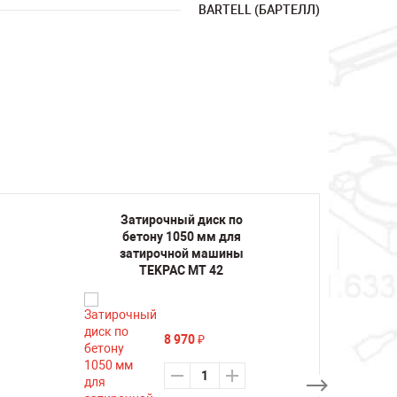
BARTELL (БАРТЕЛЛ)
Затирочный диск по
Зат
бетону 1050 мм для
бет
затирочной машины
зат
TEKPAC MT 42
C
8 970
₽