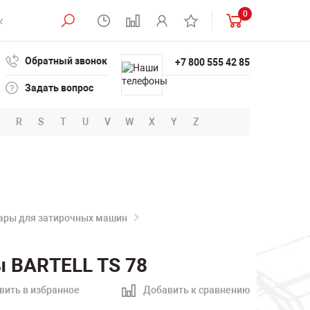
0
Обратный звонок
+7 800 555 42 85
Задать вопрос
R
S
T
U
V
W
X
Y
Z
уары для затирочных машин
ы BARTELL TS 78
вить в избранное
Добавить к сравнению