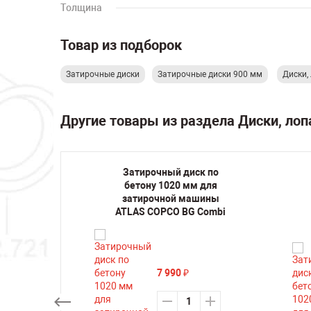
Толщина
Товар из подборок
Затирочные диски
Затирочные диски 900 мм
Диски,
Другие товары из раздела Диски, ло
к по
Затирочный диск по
 для
бетону 1020 мм для
шины
затирочной машины
46
ATLAS COPCO BG Combi
7 990
₽