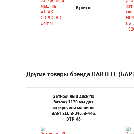
ть
Купить
Другие товары бренда BARTELL (БАР
ные
Затирочный диск по
сти по
бетону 1170 мм для
 для
затирочной машины
шины
BARTELL B-346, B-446,
65
BTR-88