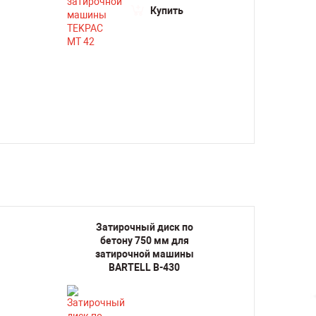
Купить
Затирочный диск по
Зат
бетону 750 мм для
бе
затирочной машины
зат
BARTELL B-430
B