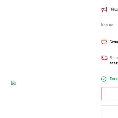
Наш
Кол-во
Безн
Дост
завт
Есть