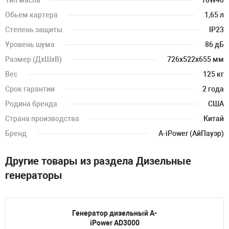
Тип масла
10W40
Обьем картера
1,65 л
Степень защиты
IP23
Уровень шума
86 дБ
Размер (ДхШхВ)
726х522х655 мм
Вес
125 кг
Срок гарантии
2 года
Родина бренда
США
Страна производства
Китай
Бренд
A-iPower (АйПауэр)
Другие товары из раздела Дизельные
генераторы
Генератор дизельный A-
iPower AD3000