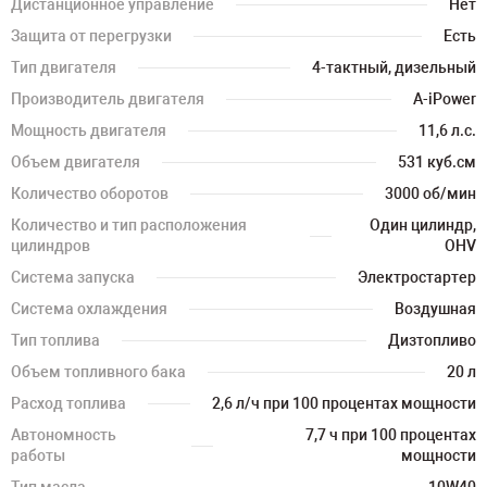
Дистанционное управление
Нет
Защита от перегрузки
Есть
Тип двигателя
4-тактный, дизельный
Производитель двигателя
A-iPower
Мощность двигателя
11,6 л.с.
Объем двигателя
531 куб.см
Количество оборотов
3000 об/мин
Количество и тип расположения
Один цилиндр,
цилиндров
OHV
Система запуска
Электростартер
Система охлаждения
Воздушная
Тип топлива
Дизтопливо
Объем топливного бака
20 л
Расход топлива
2,6 л/ч при 100 процентах мощности
Автономность
7,7 ч при 100 процентах
работы
мощности