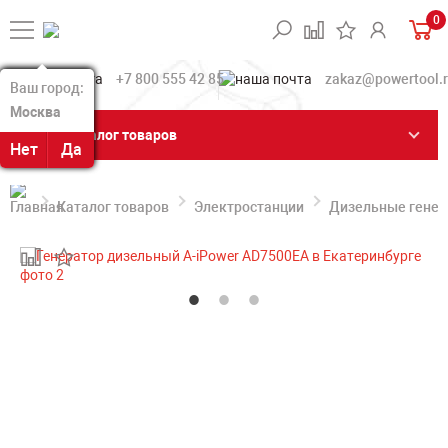
0
+7 800 555 42 85
zakaz@powertool.
Ваш город:
Ваш город:
Москва
Москва
Каталог товаров
Нет
Нет
Да
Да
Каталог товаров
Электростанции
Дизельные гене