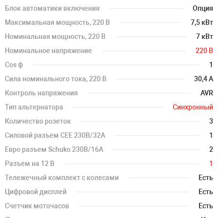
Блок автоматики включения
Опция
Максимальная мощность, 220 В
7,5 кВт
Номинальная мощность, 220 В
7 кВт
Номинальное напряжение
220 В
Cos ф
1
Сила номинального тока, 220 В
30,4 А
Контроль напряжения
AVR
Тип альтернатора
Синхронный
Количество розеток
3
Силовой разъем CEE 230В/32А
1
Евро разъем Schuko 230В/16А
2
Разъем на 12 В
1
Тележечный комплект с колесами
Есть
Цифровой дисплей
Есть
Счетчик моточасов
Есть