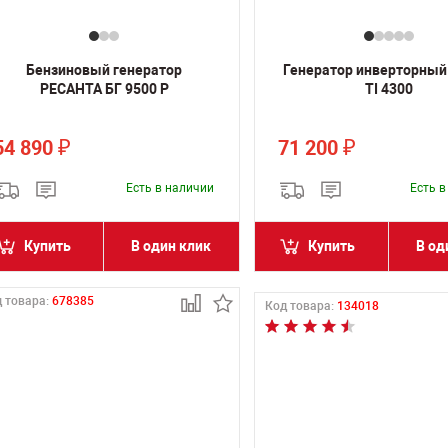
Бензиновый генератор
Генератор инверторный
РЕСАНТА БГ 9500 Р
TI 4300
54 890
71 200
₽
₽
Есть в наличии
Есть 
Купить
В один клик
Купить
В од
 товара:
678385
Код товара:
134018