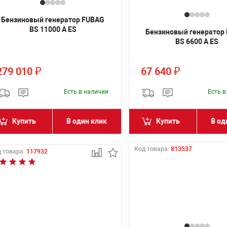
Бензиновый генератор FUBAG
BS 11000 A ES
Бензиновый генератор
BS 6600 A ES
279 010
67 640
₽
₽
Есть в наличии
Есть 
Купить
В один клик
Купить
В од
Код товара:
813537
 товара:
117932