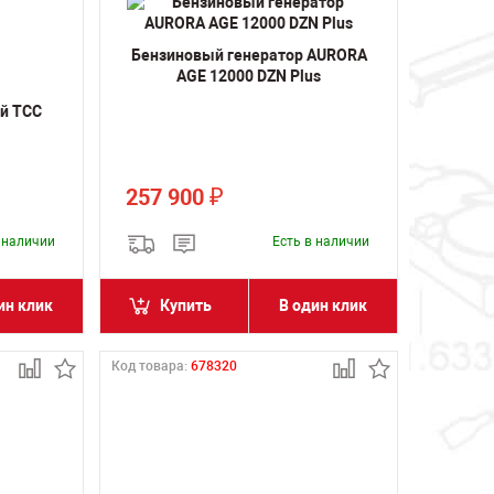
Бензиновый генератор AURORA
AGE 12000 DZN Plus
й ТСС
257 900
₽
в наличии
Есть в наличии
ин клик
Купить
В один клик
Код товара:
678320