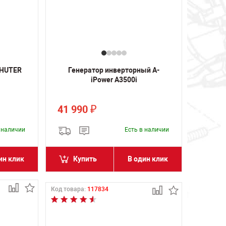
 HUTER
Генератор инверторный A-
iPower A3500i
41 990
₽
в наличии
Есть в наличии
ин клик
Купить
В один клик
Код товара:
117834