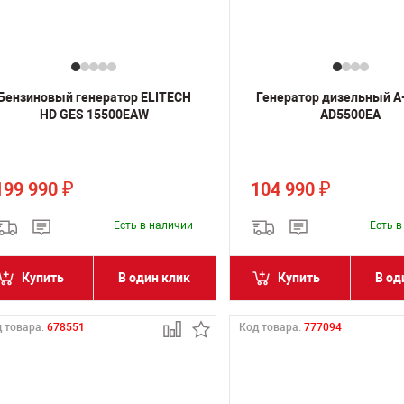
Бензиновый генератор ELITECH
Генератор дизельный A
HD GES 15500ЕAW
AD5500EA
199 990
104 990
₽
₽
Есть в наличии
Есть 
Купить
В один клик
Купить
В од
 товара:
678551
Код товара:
777094