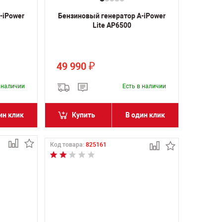
-iPower
Бензиновый генератор A-iPower
Lite AP6500
49 990
₽
в наличии
Есть в наличии
ин клик
Купить
В один клик
Код товара:
825161