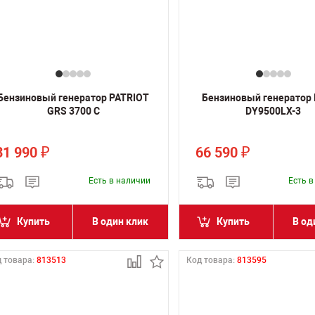
Бензиновый генератор PATRIOT
Бензиновый генератор
GRS 3700 C
DY9500LX-3
31 990
66 590
₽
₽
Есть в наличии
Есть 
Купить
В один клик
Купить
В од
 товара:
813513
Код товара:
813595