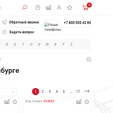
0
Обратный звонок
+7 800 555 42 85
Задать вопрос
R
S
T
U
V
W
X
Y
Z
е
нбурге
1
2
3
4
5
...
17
Код товара:
813623