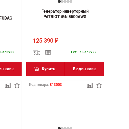
Генератор инверторный
PATRIOT iGN 5500AWS
 FUBAG
125 390
₽
в наличии
Есть в наличии
ин клик
Купить
В один клик
Код товара:
813553