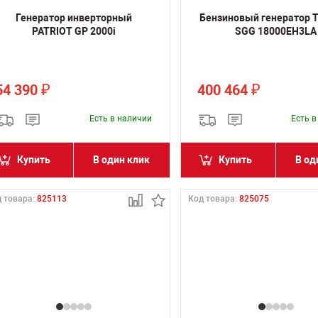
Генератор инверторный
Бензиновый генератор 
PATRIOT GP 2000i
SGG 18000EH3LA
54 390
400 464
₽
₽
Есть в наличии
Есть 
Купить
В один клик
Купить
В од
 товара:
825113
Код товара:
825075