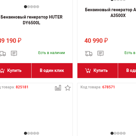
Бензиновый генератор A
A3500X
Бензиновый генератор HUTER
DY6500L
39 190
40 990
₽
₽
Есть в наличии
Есть 
Купить
В один клик
Купить
В од
 товара:
825181
Код товара:
678571