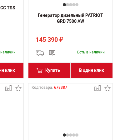
ТСС TSS
Генератор дизельный PATRIOT
GRD 7500 AW
145 390
₽
в наличии
Есть в наличии
ин клик
Купить
В один клик
Код товара:
678387