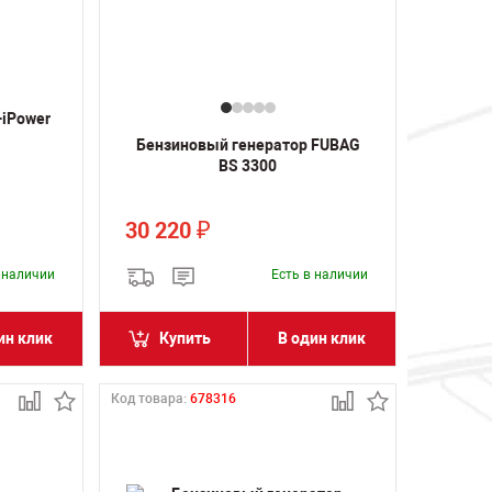
-iPower
Бензиновый генератор FUBAG
BS 3300
30 220
₽
в наличии
Есть в наличии
ин клик
Купить
В один клик
Код товара:
678316