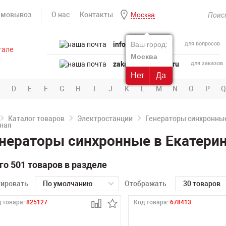
амовывоз
О нас
Контакты
Москва
info@powertool.ru
Ваш город:
для вопросов
Москва
zakaz@powertool.ru
для заказов
Нет
Да
D
E
F
G
H
I
J
K
L
M
N
O
P
Q
Каталог товаров
Электростанции
Генераторы синхронны
нераторы синхронные в Екатери
го 501 товаров в разделе
тировать
По умолчанию
Отображать
30 товаров
 товара:
825127
Код товара:
678413