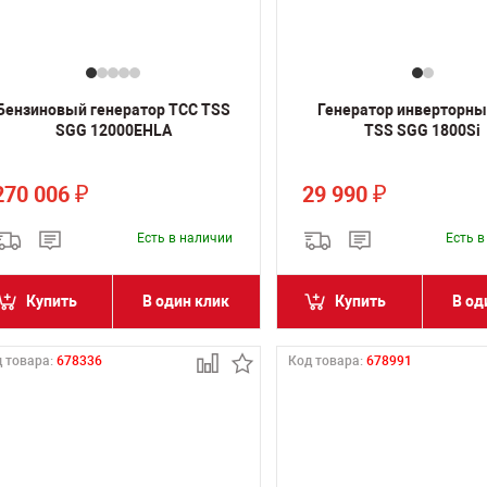
Бензиновый генератор ТСС TSS
Генератор инверторны
SGG 12000EHLA
TSS SGG 1800Si
270 006
29 990
₽
₽
Есть в наличии
Есть 
Купить
В один клик
Купить
В од
 товара:
678336
Код товара:
678991