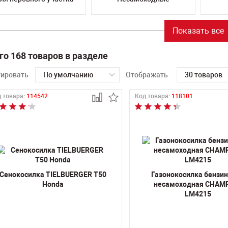
Показать все
го 168 товаров в разделе
тировать
По умолчанию
Отображать
30 товаров
 товара:
114542
Код товара:
118101
Сенокосилка TIELBUERGER T50
Газонокосилка бензи
Honda
несамоходная CHAM
LM4215