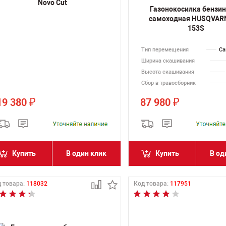
Novo Cut
Газонокосилка бензи
самоходная HUSQVAR
153S
Тип перемещения
Са
Ширина скашивания
Высота скашивания
Сбор в травосборник
19 380
87 980
₽
₽
Купить
В один клик
Купить
В од
 товара:
118032
Код товара:
117951