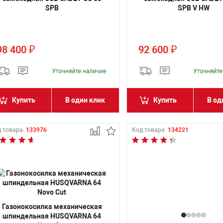
SPB
SPB V HW
98 400
92 600
₽
₽
Купить
В один клик
Купить
В од
 товара:
133976
Код товара:
134221
Газонокосилка механическая
шпиндельная HUSQVARNA 64