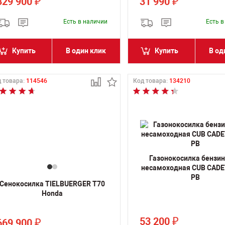
329 900
31 990
₽
₽
Есть в наличии
Есть 
Купить
В один клик
Купить
В од
 товара:
114546
Код товара:
134210
Газонокосилка бензи
несамоходная CUB CADE
PB
Сенокосилка TIELBUERGER T70
Honda
53 200
₽
669 900
₽