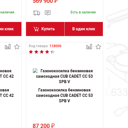
569 900
₽
в наличии
Есть в наличии
ин клик
Купить
В один клик
Код товара:
118006
новая
Газонокосилка бензиновая
T CC 42
самоходная CUB CADET CC 53
SPB V
87 200
₽