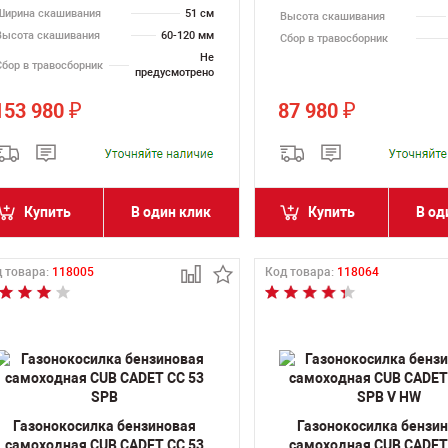
Ширина скашивания
51 см
Высота скашивания
Высота скашивания
60-120 мм
Сбор в травосборник
Не
Сбор в травосборник
предусмотрено
153 980
87 980
₽
₽
Купить
В один клик
Купить
В од
 товара:
118005
Код товара:
118064
Газонокосилка бензиновая
Газонокосилка бензи
самоходная CUB CADET CC 53
самоходная CUB CADET