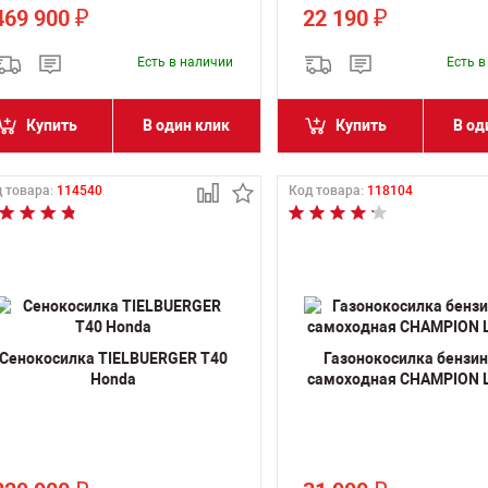
469 900
22 190
₽
₽
Есть в наличии
Есть 
Купить
В один клик
Купить
В од
 товара:
114540
Код товара:
118104
Сенокосилка TIELBUERGER T40
Газонокосилка бензи
Honda
самоходная CHAMPION 