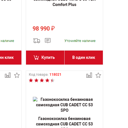
Comfort Plus
98 990
₽
ин клик
Купить
В один клик
Код товара:
118021
Газонокосилка бензиновая
самоходная CUB CADET CC 53