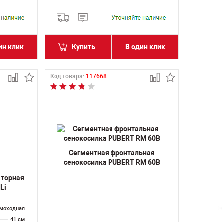
ин клик
Купить
В один клик
Код товара:
117668
Сегментная фронтальная
сенокосилка PUBERT RM 60B
яторная
Li
моходная
41 см