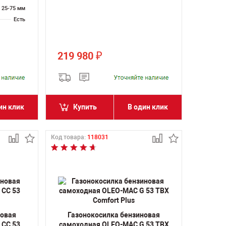
25-75 мм
Есть
219 980
₽
ин клик
Купить
В один клик
Код товара:
118031
новая
Газонокосилка бензиновая
 CC 53
самоходная OLEO-MAC G 53 TBX