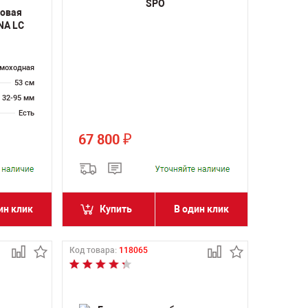
SPO
новая
NA LC
моходная
53 см
32-95 мм
Есть
67 800
₽
ин клик
Купить
В один клик
Код товара:
118065