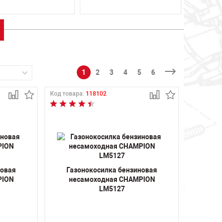
1
2
3
4
5
6
Код товара:
118102
новая
Газонокосилка бензиновая
PION
несамоходная CHAMPION
LM5127