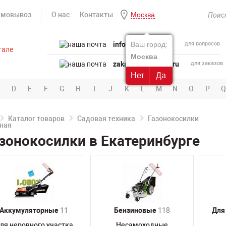
амовывоз
О нас
Контакты
Москва
info@powertool.ru
Ваш город:
для вопросов
Москва
zakaz@powertool.ru
для заказов
Нет
Да
D
E
F
G
H
I
J
K
L
M
N
O
P
Q
Каталог товаров
Садовая техника
Газонокосилки
зонокосилки в Екатеринбурге
Аккумуляторные
11
Бензиновые
118
Для
ля неровного участка
Несамоходные