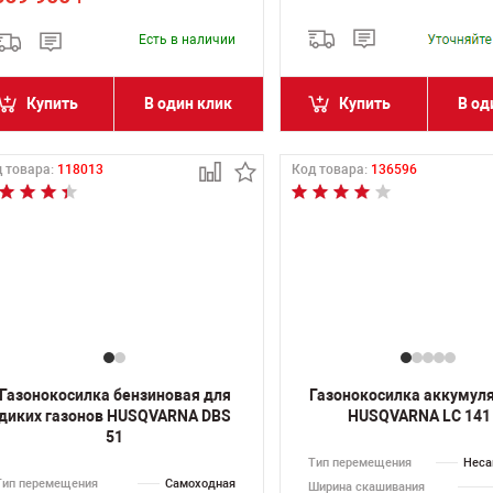
Есть в наличии
Купить
В один клик
Купить
В од
 товара:
118013
Код товара:
136596
Газонокосилка бензиновая для
Газонокосилка аккумул
диких газонов HUSQVARNA DBS
HUSQVARNA LC 141 
51
Тип перемещения
Неса
Тип перемещения
Самоходная
Ширина скашивания