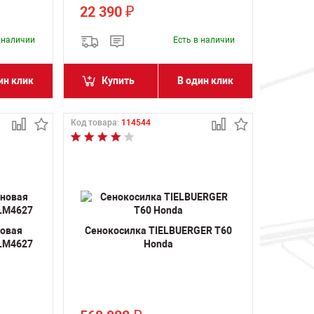
22 390
₽
в наличии
Есть в наличии
ин клик
Купить
В один клик
Код товара:
114544
новая
Сенокосилка TIELBUERGER T60
LM4627
Honda