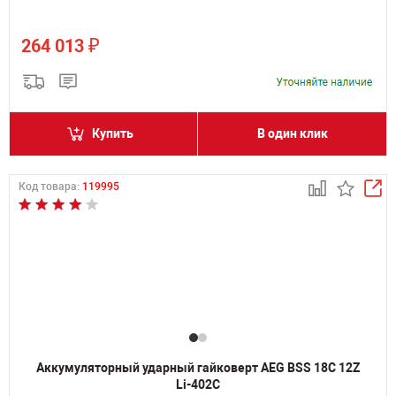
₽
264 013
Купить
В один клик
Код товара:
119995
Аккумуляторный ударный гайковерт AEG BSS 18C 12Z
Li-402C