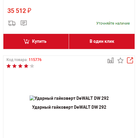
₽
35 512
Купить
В один клик
Код товара:
115776
Ударный гайковерт DeWALT DW 292