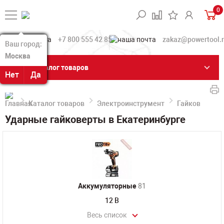
0
+7 800 555 42 85
zakaz@powertool.
Ваш город:
Ваш город:
Москва
Москва
Каталог товаров
Нет
Нет
Да
Да
Каталог товаров
Электроинструмент
Гайковерты 
Ударные гайковерты в Екатеринбурге
Аккумуляторные
81
12 В
Весь список