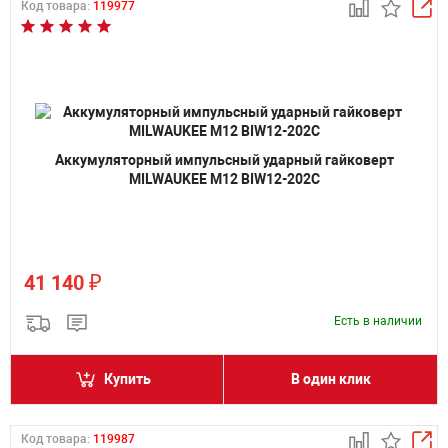
Код товара:
119977
Аккумуляторный импульсный ударный гайковерт
MILWAUKEE M12 BIW12-202C
₽
41 140
Есть в наличии
Купить
В один клик
Код товара:
119987