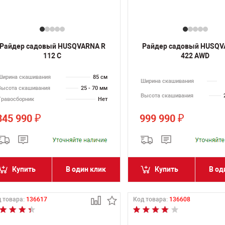
Райдер садовый HUSQVARNA R
Райдер садовый HUSQV
112 C
422 AWD
Ширина скашивания
85 см
Ширина скашивания
Высота скашивания
25 - 70 мм
Высота скашивания
Травосборник
Нет
345 990
999 990
₽
₽
Купить
В один клик
Купить
В од
 товара:
136617
Код товара:
136608