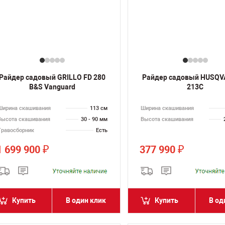
Райдер садовый GRILLO FD 280
Райдер садовый HUSQV
B&S Vanguard
213С
Ширина скашивания
113 см
Ширина скашивания
Высота скашивания
30 - 90 мм
Высота скашивания
Травосборник
Есть
1 699 900
377 990
₽
₽
Купить
В один клик
Купить
В од