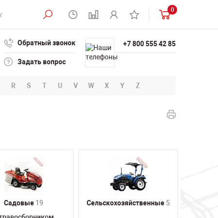
0
Обратный звонок
+7 800 555 42 85
Задать вопрос
R
S
T
U
V
W
X
Y
Z
Садовые
19
Сельскохозяйственные
5
 травосборником