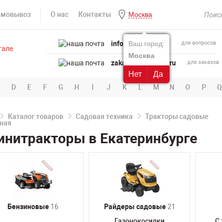
амовывоз
О нас
Контакты
Москва
info@powertool.ru
Ваш город:
для вопросов
Москва
zakaz@powertool.ru
для заказов
Нет
Да
D
E
F
G
H
I
J
K
L
M
N
O
P
Q
Каталог товаров
Садовая техника
Тракторы садовые
нитракторы в Екатеринбурге
Бензиновые
16
Райдеры садовые
21
Газонокосилки
С