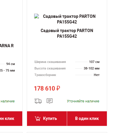
Садовый трактор PARTON
PA155G42
ARNA R
Ширина скашивания
107 см
94 см
Высота скашивания
38-102 мм
25 - 75 мм
Травосборник
Нет
178 610
₽
ин клик
Купить
В один клик