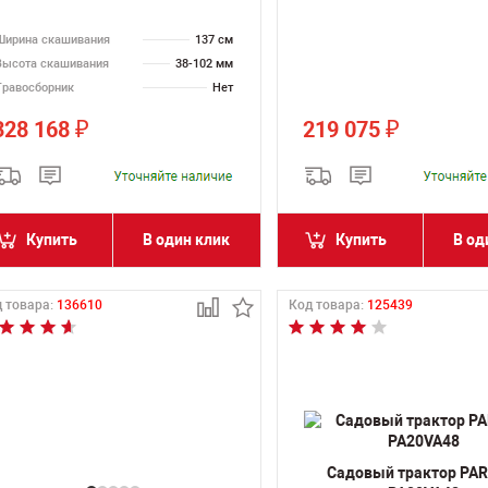
Ширина скашивания
137 см
Высота скашивания
38-102 мм
Травосборник
Нет
328 168
219 075
₽
₽
Купить
В один клик
Купить
В од
 товара:
136610
Код товара:
125439
Садовый трактор PA