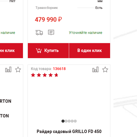
Нет
мм
Травосборник
Есть
479 990
₽
ин клик
Купить
В один клик
Код товара:
136618
RTON
Райдер садовый GRILLO FD 450