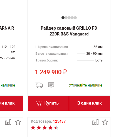
ARNA R
Райдер садовый GRILLO FD
220R B&S Vanguard
112 - 122
Ширина скашивания
86 см
см
Высота скашивания
30 - 90 мм
25 - 75 мм
Травосборник
Есть
1 249 900
₽
ин клик
Купить
В один клик
Код товара:
125437