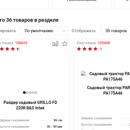
го 36 товаров в разделе
тировать
По умолчанию
Отображать
30 товаров
 товара:
136615
Код товара:
125438
Садовый трактор PA
PA175A46
Райдер садовый GRILLO FD
220R B&S Intek
Ширина скашивания
Ширина скашивания
86 см
Высота скашивания
Высота скашивания
30 - 90 мм