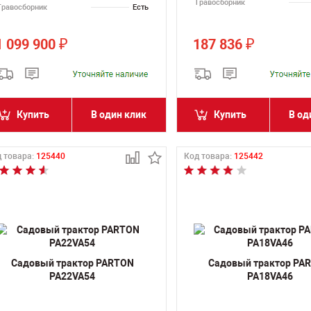
Травосборник
Травосборник
Есть
1 099 900
187 836
₽
₽
Купить
В один клик
Купить
В од
 товара:
125440
Код товара:
125442
Садовый трактор PARTON
Садовый трактор PA
PA22VA54
PA18VA46