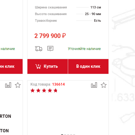
Ширина скашивания
113 см
Высота скашивания
25 - 90 мм
Травосборник
Есть
2 799 900
₽
ин клик
Купить
В один клик
Код товара:
136614
RTON