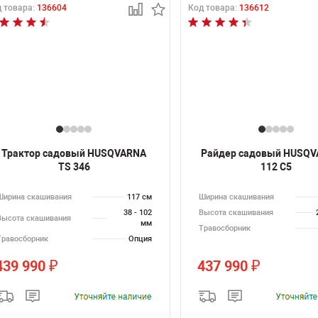
 товара:
136604
Код товара:
136612
Трактор садовый HUSQVARNA
Райдер садовый HUSQV
TS 346
112 C5
Ширина скашивания
117 см
Ширина скашивания
38 - 102
Высота скашивания
Высота скашивания
мм
Травосборник
Травосборник
Опция
439 990
437 990
₽
₽