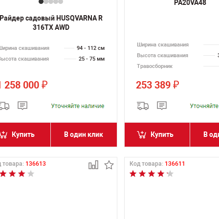
PA20VA48
Райдер садовый HUSQVARNA R
316TX AWD
Ширина скашивания
Ширина скашивания
94 - 112 см
Высота скашивания
Высота скашивания
25 - 75 мм
Травосборник
1 258 000
253 389
₽
₽
Купить
В один клик
Купить
В од
 товара:
136613
Код товара:
136611