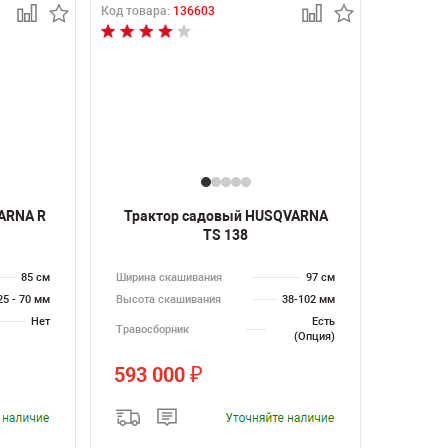
Код товара:
136603
ARNA R
Трактор садовый HUSQVARNA
TS 138
85 см
Ширина скашивания
97 см
25 - 70 мм
Высота скашивания
38-102 мм
Нет
Есть
Травосборник
(Опция)
593 000
₽