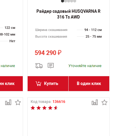
Райдер садовый HUSQVARNA R
316 Ts AWD
122 см
Ширина скашивания
94 - 112 см
38-102 мм
Высота скашивания
25 - 75 мм
Нет
594 290
₽
ин клик
Купить
В один клик
Код товара:
136616