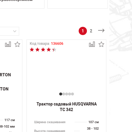
1
2
Код товара:
136606
RTON
Трактор садовый HUSQVARNA
TC 342
117 см
Ширина скашивания
107 см
38-102 мм
38 - 102
Высота скашивания