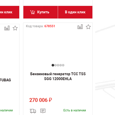
ин клик
Купить
В один клик
Код товара:
678551
Бензиновый генератор ТСС TSS
SGG 12000EHLA
 FUBAG
270 006
₽
в наличии
Есть в наличии