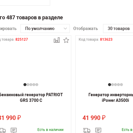
го 487 товаров в разделе
тировать
По умолчанию
Отображать
30 товаров
 товара:
825127
Код товара:
813623
Бензиновый генератор PATRIOT
Генератор инверторн
GRS 3700 C
iPower A3500i
31 990
41 990
₽
₽
Есть в наличии
Есть 