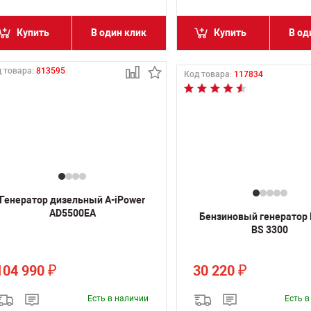
Купить
В один клик
Купить
В од
 товара:
813595
Код товара:
117834
Генератор дизельный A-iPower
AD5500EA
Бензиновый генератор
BS 3300
104 990
30 220
₽
₽
Есть в наличии
Есть 