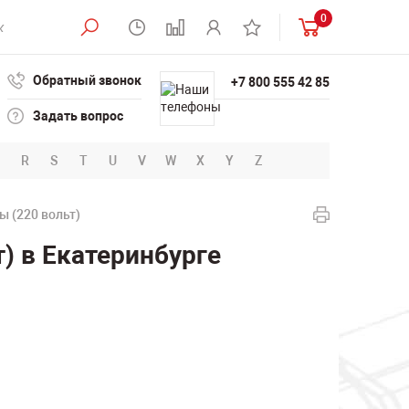
0
Обратный звонок
+7 800 555 42 85
Задать вопрос
R
S
T
U
V
W
X
Y
Z
 (220 вольт)
) в Екатеринбурге