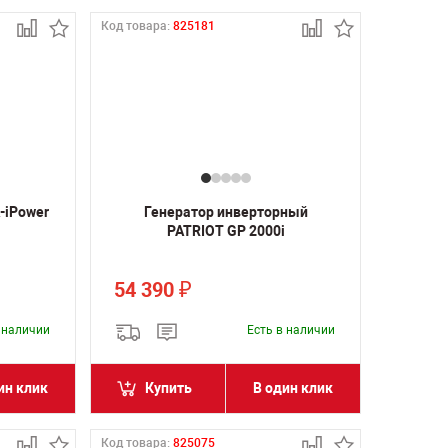
Код товара:
825181
-iPower
Генератор инверторный
PATRIOT GP 2000i
54 390
₽
в наличии
Есть в наличии
ин клик
Купить
В один клик
Код товара:
825075