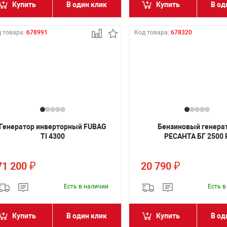
Купить
В один клик
Купить
В од
 товара:
678991
Код товара:
678320
Генератор инверторный FUBAG
Бензиновый генера
TI 4300
РЕСАНТА БГ 2500 
71 200
20 790
₽
₽
Есть в наличии
Есть 
Купить
В один клик
Купить
В од