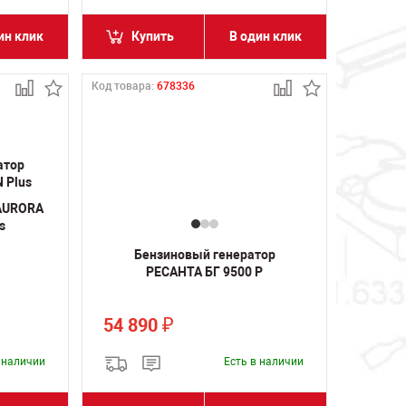
ин клик
Купить
В один клик
Код товара:
678336
 AURORA
s
Бензиновый генератор
РЕСАНТА БГ 9500 Р
54 890
₽
в наличии
Есть в наличии