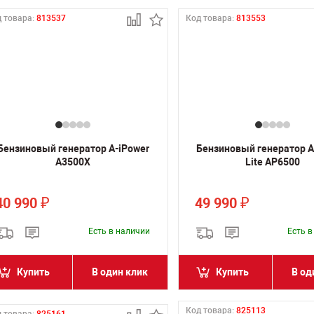
 товара:
813537
Код товара:
813553
Бензиновый генератор A-iPower
Бензиновый генератор A
A3500X
Lite AP6500
40 990
49 990
₽
₽
Есть в наличии
Есть 
Купить
В один клик
Купить
В од
Код товара:
825113