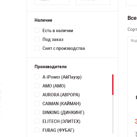
Все
Наличие
Сор
Есть в наличии
Под заказ
Код
Снят с производства
Производители
A-iPower (АйПауэр)
AMO (АМО)
AURORA (АВРОРА)
CAIMAN (КАЙМАН)
DINKING (ДИНКИНГ)
ELITECH (ЭЛИТЕХ)
FUBAG (ФУБАГ)