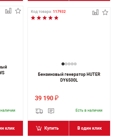
Код товара:
117932
ный
WS
Бензиновый генератор HUTER
DY6500L
39 190
₽
в наличии
Есть в наличии
ин клик
Купить
В один клик