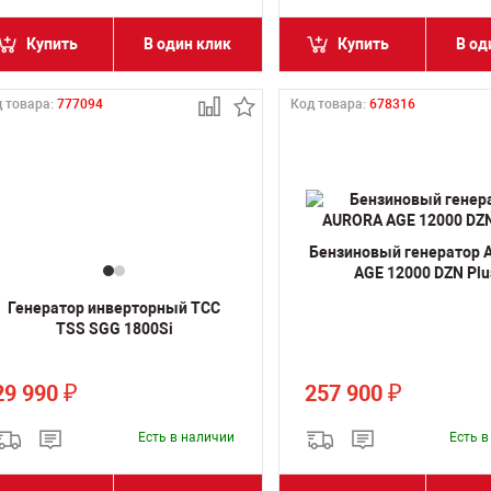
Купить
В один клик
Купить
В од
 товара:
777094
Код товара:
678316
Бензиновый генератор
AGE 12000 DZN Plu
Генератор инверторный ТСС
TSS SGG 1800Si
29 990
257 900
₽
₽
Есть в наличии
Есть 