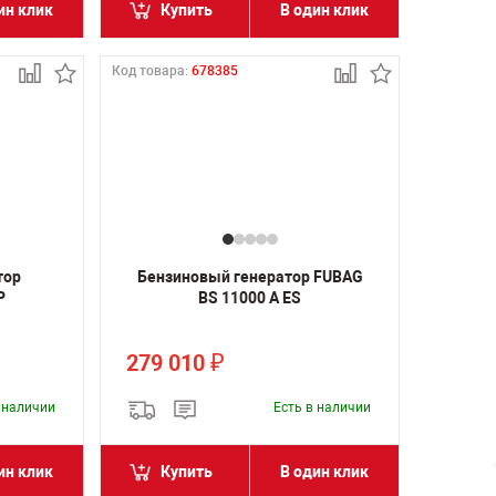
ин клик
Купить
В один клик
Код товара:
678385
тор
Бензиновый генератор FUBAG
Р
BS 11000 A ES
279 010
₽
в наличии
Есть в наличии
ин клик
Купить
В один клик