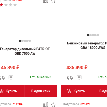
 товара:
825161
Бензиновый генератор 
GRA 18000 AWS
Генератор дизельный PATRIOT
GRD 7500 AW
145 390
435 490
₽
₽
Есть в наличии
Есть 
Купить
В один клик
Купить
В од
 товара:
711284
Код товара:
825121