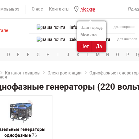
амовывоз
О нас
Контакты
Москва
info@powertool.ru
Ваш город:
для вопросов
Москва
zakaz@powertool.ru
для заказов
Нет
Да
D
E
F
G
H
I
J
K
L
M
N
O
P
Q
Каталог товаров
Электростанции
Однофазные генераторы
нофазные генераторы (220 вольт
изельные генераторы
однофазные
76