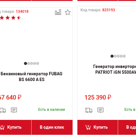
Код товара:
825193
 товара:
134018
Генератор инвертор
PATRIOT iGN 5500A
Бензиновый генератор FUBAG
BS 6600 A ES
67 640
125 390
₽
₽
Есть в наличии
Есть 
Купить
В один клик
Купить
В од