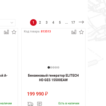
1
2
3
4
5
...
17
Код товара:
813513
ый A-
Бензиновый генератор ELITECH
HD GES 15500ЕAW
199 990
₽
в наличии
Есть в наличии