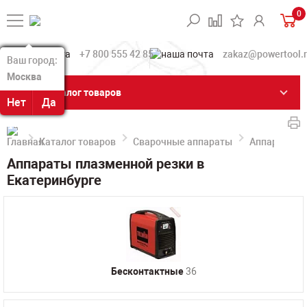
0
+7 800 555 42 85
zakaz@powertool.
Ваш город:
Ваш город:
Москва
Москва
Каталог товаров
Нет
Нет
Да
Да
Каталог товаров
Сварочные аппараты
Аппараты п
Аппараты плазменной резки в
Екатеринбурге
Бесконтактные
36