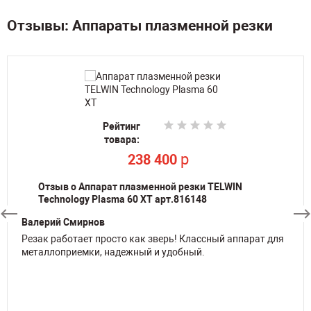
Отзывы: Аппараты плазменной резки
Рейтинг
Рейтинг
Рейтинг
товара:
товара:
товара:
По запросу
p
p
238 400
238 400
Отзыв о Аппарат плазменной резки TELWIN
Technology Plasma 60 XT арт.816148
Валерий Смирнов
Резак работает просто как зверь! Классный аппарат для
металлоприемки, надежный и удобный.