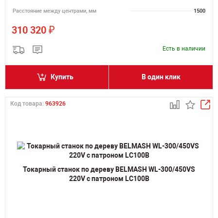
Расстояние между центрами, мм
1500
₽
310 320
Есть в наличии
Купить
В один клик
Код товара:
963926
Токарный станок по дереву BELMASH WL-300/450VS
220V с патроном LC100B