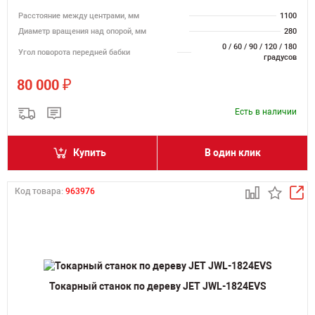
Расстояние между центрами, мм
1100
Диаметр вращения над опорой, мм
280
0 / 60 / 90 / 120 / 180
Угол поворота передней бабки
градусов
₽
80 000
Есть в наличии
Купить
В один клик
Код товара:
963976
Токарный станок по дереву JET JWL-1824EVS