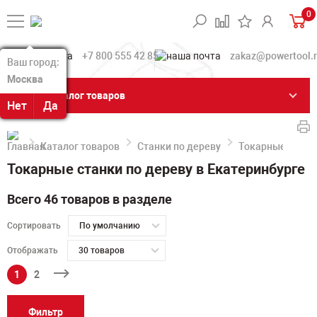
0
+7 800 555 42 85
zakaz@powertool.
Ваш город:
Ваш город:
Москва
Москва
Каталог товаров
Нет
Нет
Да
Да
Каталог товаров
Станки по дереву
Токарные станк
Токарные станки по дереву в Екатеринбурге
Всего 46 товаров в разделе
Сортировать
По умолчанию
Отображать
30 товаров
1
2
Фильтр