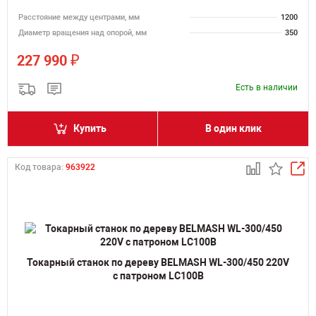
Расстояние между центрами, мм
1200
Диаметр вращения над опорой, мм
350
₽
227 990
Есть в наличии
Купить
В один клик
Код товара:
963922
Токарный станок по дереву BELMASH WL-300/450 220V
с патроном LC100B