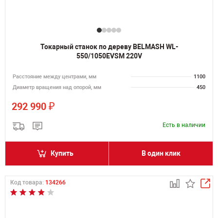
Токарный станок по дереву BELMASH WL-
550/1050EVSM 220V
Расстояние между центрами, мм
1100
Диаметр вращения над опорой, мм
450
₽
292 990
Есть в наличии
Купить
В один клик
Код товара:
134266