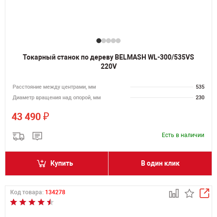
Токарный станок по дереву BELMASH WL-300/535VS
220V
Расстояние между центрами, мм
535
Диаметр вращения над опорой, мм
230
₽
43 490
Есть в наличии
Купить
В один клик
Код товара:
134278