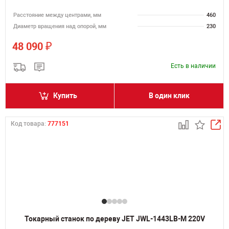
Расстояние между центрами, мм
460
Диаметр вращения над опорой, мм
230
₽
48 090
Есть в наличии
Купить
В один клик
Код товара:
777151
Токарный станок по дереву JET JWL-1443LB-M 220V