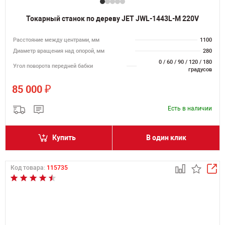
Токарный станок по дереву JET JWL-1443L-M 220V
Расстояние между центрами, мм
1100
Диаметр вращения над опорой, мм
280
0 / 60 / 90 / 120 / 180
Угол поворота передней бабки
градусов
₽
85 000
Есть в наличии
Купить
В один клик
Код товара:
115735