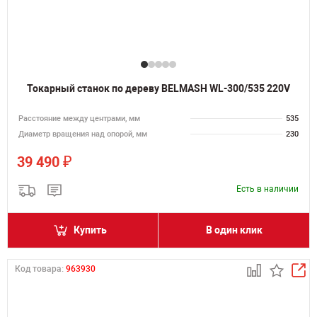
Токарный станок по дереву BELMASH WL-300/535 220V
Расстояние между центрами, мм
535
Диаметр вращения над опорой, мм
230
₽
39 490
Есть в наличии
Купить
В один клик
Код товара:
963930