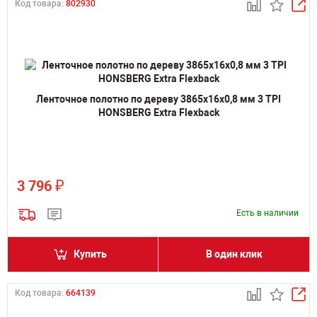
Код товара:
802930
Ленточное полотно по дереву 3865х16х0,8 мм 3 TPI
HONSBERG Extra Flexback
₽
3 796
Есть в наличии
Купить
В один клик
Код товара:
664139