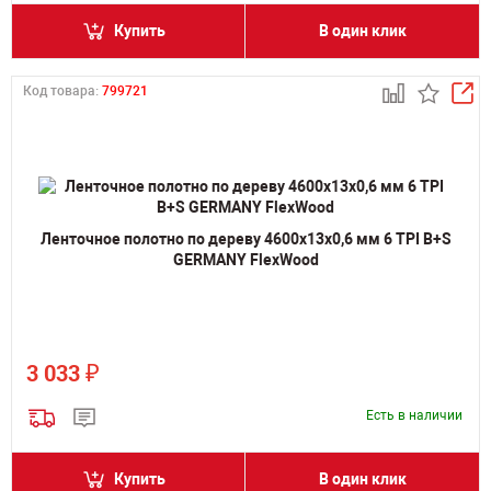
Купить
В один клик
Код товара:
799721
Ленточное полотно по дереву 4600х13х0,6 мм 6 TPI B+S
GERMANY FlexWood
₽
3 033
Есть в наличии
Купить
В один клик