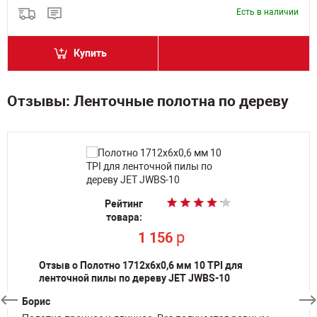
Есть в наличии
Купить
Отзывы: Ленточные полотна по дереву
Рейтинг
Рейтинг
Рейтинг
Рейтинг
Рейтинг
Рейтинг
Рейтинг
товара:
товара:
товара:
товара:
товара:
товара:
товара:
p
p
p
p
p
p
1 156
1 156
1 401
1 472
1 401
1 401
p
3 907
Отзыв о Полотно 1712х6х0,6 мм 10 TPI для
ленточной пилы по дереву JET JWBS-10
Борис