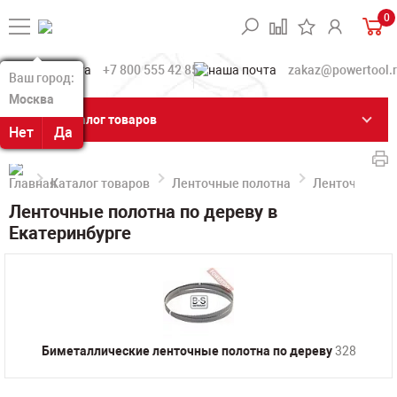
0
+7 800 555 42 85
zakaz@powertool.
Ваш город:
Ваш город:
Москва
Москва
Каталог товаров
Нет
Нет
Да
Да
Каталог товаров
Ленточные полотна
Ленточные по
Ленточные полотна по дереву в
Екатеринбурге
Биметаллические ленточные полотна по дереву
328