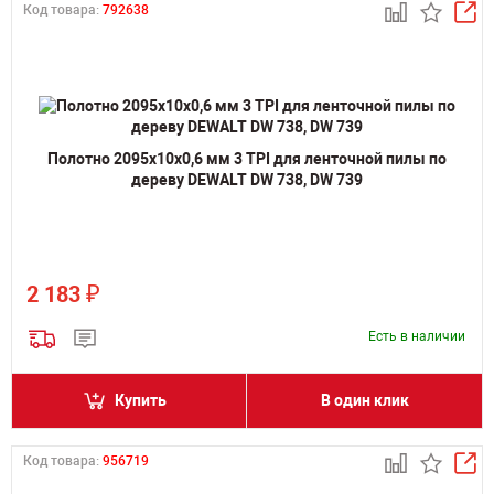
Код товара:
792638
Полотно 2095х10х0,6 мм 3 TPI для ленточной пилы по
дереву DEWALT DW 738, DW 739
₽
2 183
Есть в наличии
Купить
В один клик
Код товара:
956719