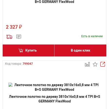
B+S GERMANY FlexWood
₽
2 327
Есть в наличии
Купить
В один клик
Код товара:
799047
Ленточное полотно по дереву 3810х16х0,8 мм 4 TPI B+S
GERMANY FlexWood