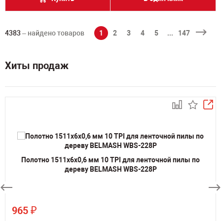
4383
– найдено товаров
1
2
3
4
5
...
147
Хиты продаж
Полотно 1511х6х0,6 мм 10 TPI для ленточной пилы по
дереву BELMASH WBS-228P
₽
965