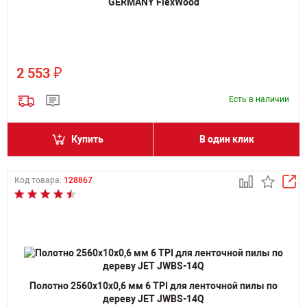
GERMANY FlexWood
₽
2 553
Есть в наличии
Купить
В один клик
Код товара:
128867
Полотно 2560х10х0,6 мм 6 TPI для ленточной пилы по
дереву JET JWBS-14Q