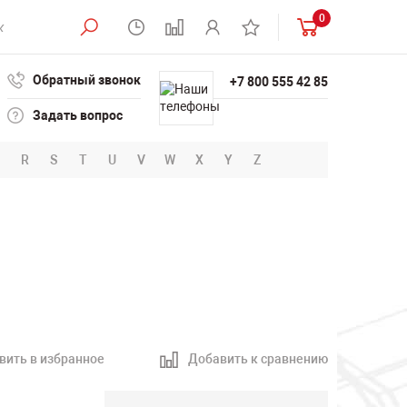
0
Обратный звонок
+7 800 555 42 85
Задать вопрос
R
S
T
U
V
W
X
Y
Z
вить в избранное
Добавить к сравнению