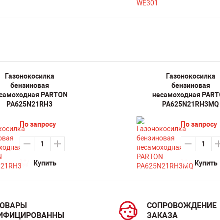
Газонокосилка
Газонокосилка
бензиновая
бензиновая
самоходная PARTON
несамоходная PAR
PA625N21RH3
PA625N21RH3MQ
По запросу
По запросу
Купить
Купить
ТОВАРЫ
СОПРОВОЖДЕНИЕ
ИФИЦИРОВАННЫ
ЗАКАЗА