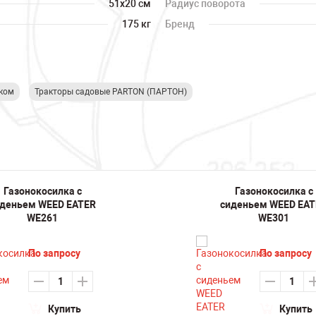
51х20 см
Радиус поворота
175 кг
Бренд
ком
Тракторы садовые PARTON (ПАРТОН)
Газонокосилка с
Газонокосилка с
деньем WEED EATER
сиденьем WEED EAT
WE261
WE301
По запросу
По запросу
Купить
Купить