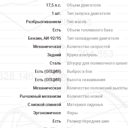
17,5 л.с.
Объем двигателя
1 шт.
Тип запуска двигателя
Разбрызгиванием
Тип масла
Есть
Объем топливного бака
Бензин, АИ-92/95
Тип охлаждения двигателя
Механическая
Количество скоростей
Задний
Круиз-контроль
Сталь
Штуцер для поливочного шланг
Есть (ОПЦИЯ)
Выброс в бок
Есть (ОПЦИЯ)
Высота скашивания
Механическая
Количество положений высоты
Рычажный механизм
Количество ножей
С низкой спинкой
Материал сиденья
Эргономичное
Фары
Есть
Размер передних шин