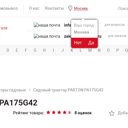
амовывоз
О нас
Контакты
Москва
info@powertool.ru
Ваш город:
для вопросов
Москва
zakaz@powertool.ru
для заказов
Нет
Да
D
E
F
G
H
I
J
K
L
M
N
O
P
Q
торы садовые
Садовый трактор PARTON PA175G42
 PA175G42
Рейтинг товара:
8 оценок
Доба