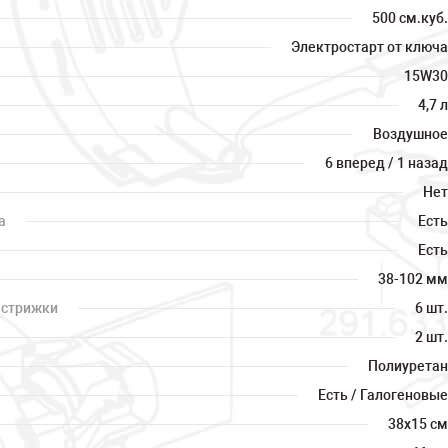
500 см.куб.
Электростарт от ключа
15W30
4,7 л
Воздушное
6 вперед / 1 назад
Нет
а
Есть
Есть
38-102 мм
 стрижки
6 шт.
2 шт.
Полиуретан
Есть / Галогеновые
38х15 см