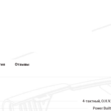
тия
Отзывы
4-тактный, O.H.V.
Power Built