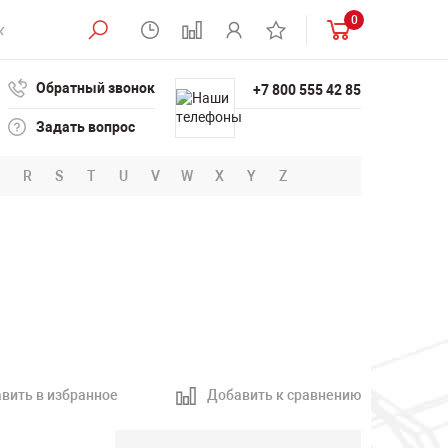
0
Обратный звонок
+7 800 555 42 85
Задать вопрос
R
S
T
U
V
W
X
Y
Z
вить в избранное
Добавить к сравнению