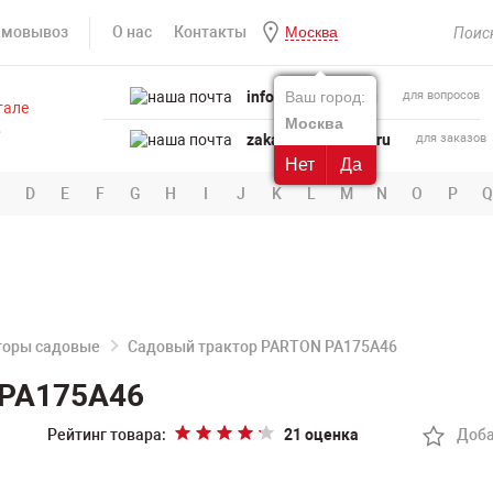
амовывоз
О нас
Контакты
Москва
info@powertool.ru
Ваш город:
для вопросов
Москва
zakaz@powertool.ru
для заказов
Нет
Да
D
E
F
G
H
I
J
K
L
M
N
O
P
Q
торы садовые
Садовый трактор PARTON PA175A46
 PA175A46
Рейтинг товара:
21 оценка
Доба