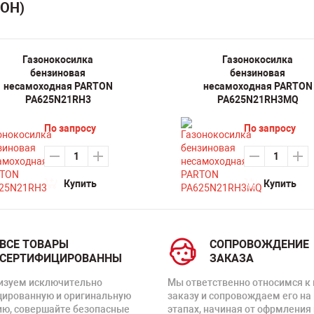
ТОН)
Газонокосилка
Газонокосилка
бензиновая
бензиновая
несамоходная PARTON
несамоходная PARTON
PA625N21RH3
PA625N21RH3MQ
По запросу
По запросу
Купить
Купить
ВСЕ ТОВАРЫ
СОПРОВОЖДЕНИЕ
СЕРТИФИЦИРОВАННЫ
ЗАКАЗА
изуем исключительно
Мы ответственно относимся к
цированную и оригинальную
заказу и сопровождаем его на
ию, совершайте безопасные
этапах, начиная от офрмления 