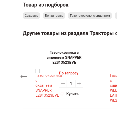
Товар из подборок
Садовые
Бензиновые
Газонокосилки с сиденьем
Другие товары из раздела Тракторы
 HONDA
Газонокосилка с
HE
сиденьем SNAPPER
E2813523BVE
су
По запросу
ть
Купить