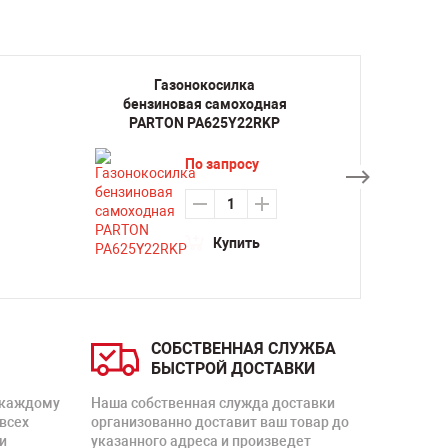
Газонокосилка
Г
бензиновая самоходная
бензи
PARTON PA625Y22RKP
PART
По запросу
Купить
СОБСТВЕННАЯ СЛУЖБА
БЫСТРОЙ ДОСТАВКИ
 каждому
Наша собственная служда доставки
 всех
организованно доставит ваш товар до
и
указанного адреса и произведет