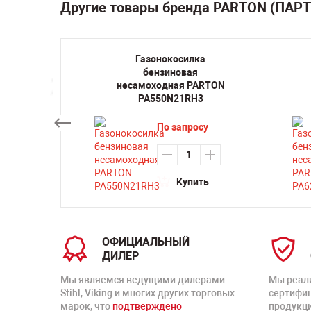
Другие товары бренда PARTON (ПАР
 со
Газонокосилка
ля
бензиновая
PARTON
несамоходная PARTON
PA550N21RH3
су
По запросу
ть
Купить
ОФИЦИАЛЬНЫЙ
ДИЛЕР
Мы являемся ведущими дилерами
Мы реал
Stihl, Viking и многих других торговых
сертифи
марок, что
подтверждено
продукц