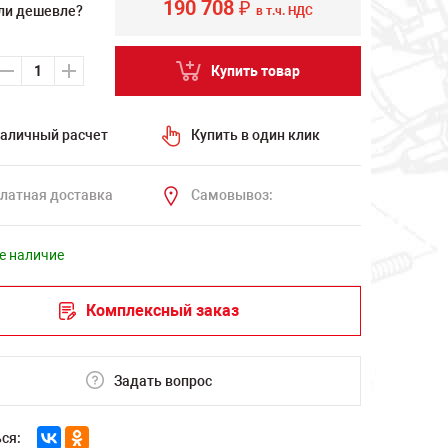
190 708
₽
ли дешевле?
в т.ч. НДС
Купить товар
аличный расчет
Купить в один клик
латная доставка
Самовывоз:
е наличие
Комплексный заказ
Задать вопрос
ся: