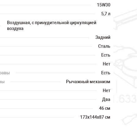
15W30
5,7 л
Воздушная, с принудительной циркуляцией
воздуха
Задний
Сталь
Есть
Нет
травы
Есть
вы
Рычажный механизм
Нет
Два
46 см
173х144х87 см