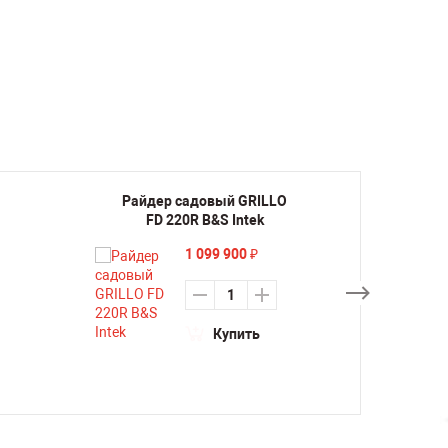
Райдер садовый GRILLO
Райде
FD 220R B&S Intek
FD 2
1 099 900
₽
Купить