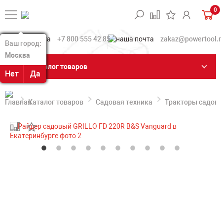
0
+7 800 555 42 85
zakaz@powertool.
Ваш город:
Ваш город:
Москва
Москва
Каталог товаров
Нет
Нет
Да
Да
Каталог товаров
Садовая техника
Тракторы садов