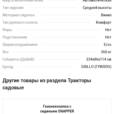
Муфта включения ножа
Автоматическая
Тип сидения
Cредней высоты
Материал сиденья
Винил
Тип рулевого колеса
Комфорт
Фары
Нет
Подстаканник
Нет
Шарикоподшипники
Есть
Вес
260 кг
Габариты (ДхШхВ)
234х86х114 см
Бренд
GRILLO (ГРИЛЛО)
Другие товары из раздела Тракторы
садовые
Газонокосилка с
сиденьем SNAPPER