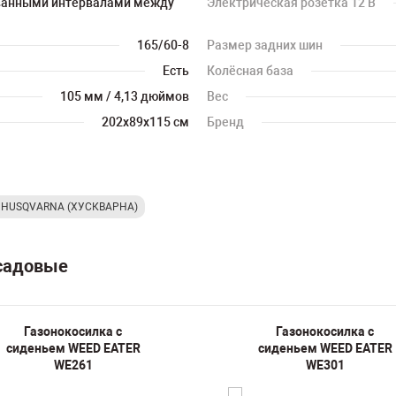
ванными интервалами между
Электрическая розетка 12 В
165/60-8
Размер задних шин
Есть
Колёсная база
105 мм / 4,13 дюймов
Вес
202х89х115 см
Бренд
е HUSQVARNA (ХУСКВАРНА)
 садовые
Газонокосилка с
Газонокосилка с
сиденьем WEED EATER
сиденьем WEED EATER
WE261
WE301