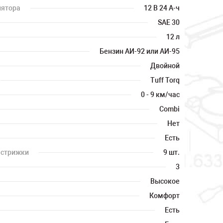
лятора
12 В 24 А-ч
SAE 30
12 л
Бензин АИ-92 или АИ-95
Двойной
Tuff Torq
0 - 9 км/час
Combi
Нет
Есть
 стрижки
9 шт.
3
Высокое
Комфорт
Есть