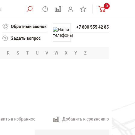
0
Обратный звонок
+7 800 555 42 85
Задать вопрос
R
S
T
U
V
W
X
Y
Z
вить в избранное
Добавить к сравнению