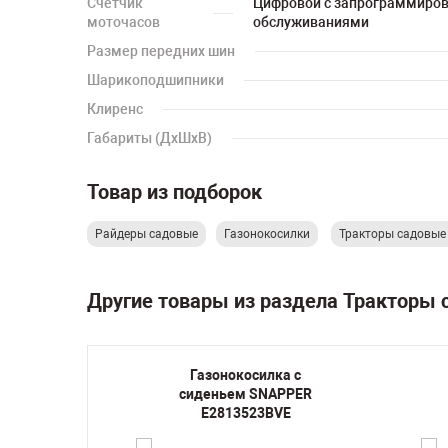
Счетчик
Цифровой с запрограммиро
моточасов
обслуживаниями
Размер передних шин
Шарикоподшипники
Клиренс
Габариты (ДхШхВ)
Товар из подборок
Райдеры садовые
Газонокосилки
Тракторы садовы
Другие товары из раздела Тракторы
 HONDA
Газонокосилка с
HE
сиденьем SNAPPER
E2813523BVE
су