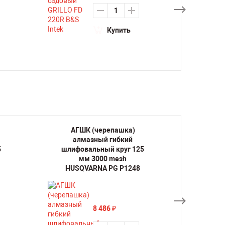
Купить
АГШК (черепашка)
АГ
алмазный гибкий
ал
5
шлифовальный круг 125
шлифо
мм 3000 mesh
HUSQVARNA PG P1248
HUS
8 486
₽