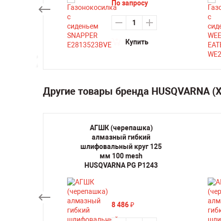
По запросу
ть
Купить
Другие товары бренда HUSQVARNA 
овых
АГШК (черепашка)
VARNA
алмазный гибкий
шлифовальный круг 125
мм 100 mesh
HUSQVARNA PG P1243
ть
8 486
₽