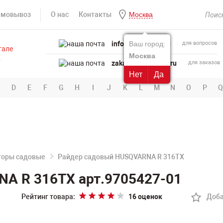
амовывоз
О нас
Контакты
Москва
info@powertool.ru
Ваш город:
для вопросов
Москва
zakaz@powertool.ru
для заказов
Нет
Да
D
E
F
G
H
I
J
K
L
M
N
O
P
Q
торы садовые
Райдер садовый HUSQVARNA R 316TX
A R 316TX арт.9705427-01
Рейтинг товара:
16 оценок
Доба