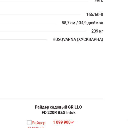
Есть
165/60-8
88,7 см / 34,9 дюймов
239 кг
HUSQVARNA (ХУСКВАРНА)
Райдер садовый GRILLO
Райде
FD 220R B&S Intek
FD 2
1 099 900
₽