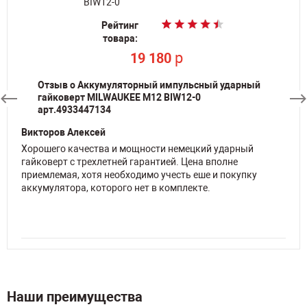
Рейтинг
Рейтинг
Рейтинг
Рейтинг
товара:
товара:
товара:
товара:
p
p
p
p
19 180
19 180
34 050
34 050
Отзыв о Аккумуляторный импульсный ударный
гайковерт MILWAUKEE M12 BIW12-0
арт.4933447134
Викторов Алексей
Хорошего качества и мощности немецкий ударный
гайковерт с трехлетней гарантией. Цена вполне
приемлемая, хотя необходимо учесть еше и покупку
аккумулятора, которого нет в комплекте.
Наши преимущества