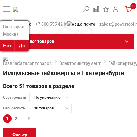
0
+7 800 555 42 85
zakaz@powertool.
Ваш город:
Ваш город:
Москва
Москва
Каталог товаров
Нет
Нет
Да
Да
Каталог товаров
Электроинструмент
Гайковерты 
Импульсные гайковерты в Екатеринбурге
Всего 51 товаров в разделе
Сортировать
По умолчанию
Отображать
30 товаров
1
2
Фильтр