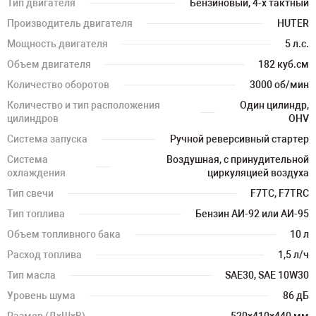
Тип двигателя
Бензиновый, 4-х тактный
Производитель двигателя
HUTER
Мощность двигателя
5 л.с.
Объем двигателя
182 куб.см
Количество оборотов
3000 об/мин
Количество и тип расположения
Один цилиндр,
цилиндров
OHV
Система запуска
Ручной реверсивный стартер
Система
Воздушная, с принудительной
охлаждения
циркуляцией воздуха
Тип свечи
F7TC, F7TRC
Тип топлива
Бензин АИ-92 или АИ-95
Объем топливного бака
10 л
Расход топлива
1,5 л/ч
Тип масла
SAE30, SAE 10W30
Уровень шума
86 дБ