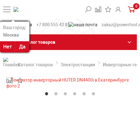
0
+7 800 555 42 85
zakaz@powertool.
Ваш город:
Ваш город:
Москва
Москва
Каталог товаров
Нет
Нет
Да
Да
Каталог товаров
Электростанции
Инверторные ге