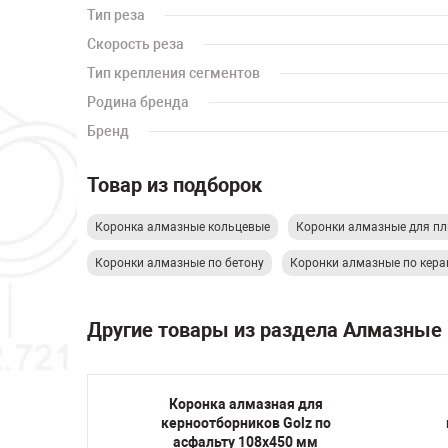
Тип реза
Скорость реза
Тип крепления сегментов
Родина бренда
Бренд
Товар из подборок
Коронка алмазные кольцевые
Коронки алмазные для пл
Коронки алмазные по бетону
Коронки алмазные по кера
Другие товары из раздела Алмазные
я для
Коронка алмазная для
 бетону
керноотборников Golz по
M16 Hex
асфальту 108х450 мм