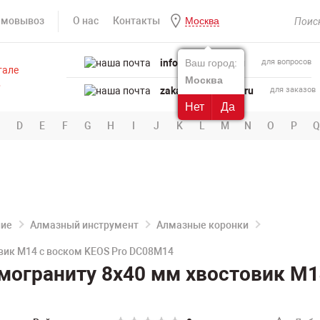
амовывоз
О нас
Контакты
Москва
info@powertool.ru
Ваш город:
для вопросов
Москва
zakaz@powertool.ru
для заказов
Нет
Да
D
E
F
G
H
I
J
K
L
M
N
O
P
Q
ние
Алмазный инструмент
Алмазные коронки
вик M14 с воском KEOS Pro DC08M14
мограниту 8х40 мм хвостовик M1