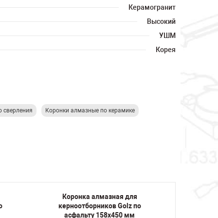
Керамогранит
Высокий
УШМ
Корея
о сверления
Коронки алмазные по керамике
Коронка алмазная для
Коро
о
керноотборников Golz по
керно
асфальту 158х450 мм
асфа