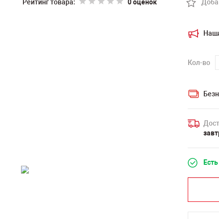
Рейтинг товара:
0 оценок
Доба
Наш
Кол-во
Безн
Дост
завт
Есть