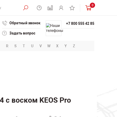
0
Обратный звонок
+7 800 555 42 85
Задать вопрос
R
S
T
U
V
W
X
Y
Z
4 с воском KEOS Pro