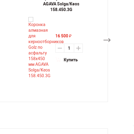
AGAVA Solga/Keos
AGA
158.450.3G
16 500
₽
Купить