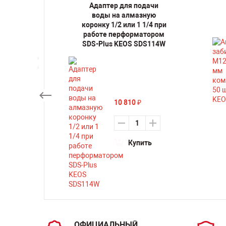
 по
Адаптер для подачи
23 мм
воды на алмазную
S02.150
коронку 1/2 или 1 1/4 при
работе перформатором
SDS-Plus KEOS SDS114W
ть
10 810
₽
Купить
ОФИЦИАЛЬНЫЙ