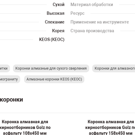
Сухой
Материал обработки
Высокая
Ресурс
Спекание
Применение на инструменте
Корея
Страна производства
KEOS (КЕОС)
итки
Коронки алмазные для сухого сверления
Коронки для алмазног
мограниту
Алмазные коронки KEOS (КЕОС)
 коронки
Коронка алмазная для
Коронка алмазная для
керноотборников Golz по
керноотборников Golz п
асфальту 108х450 мм
асфальту 158х450 мм