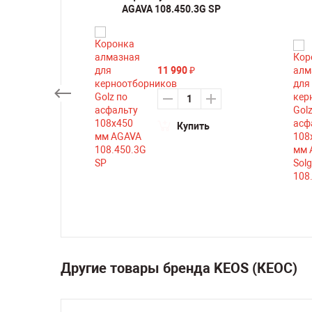
 Line D
AGAVA 108.450.3G SP
11 990
₽
Купить
ть
Другие товары бренда KEOS (КЕОС)