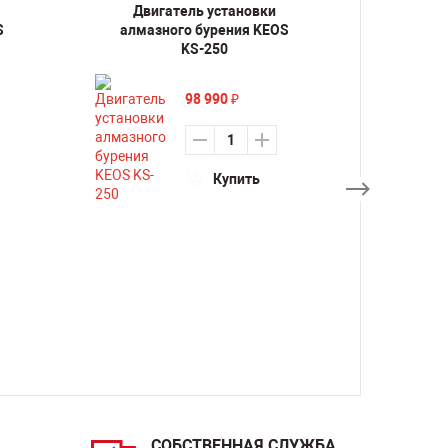
Двигатель установки
Дви
S
алмазного бурения KEOS
алмаз
KS-250
98 990
₽
Купить
СОБСТВЕННАЯ СЛУЖБА