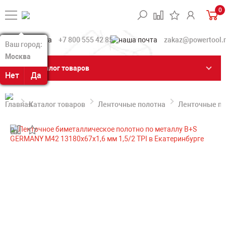
0
+7 800 555 42 85
zakaz@powertool.
Ваш город:
Ваш город:
Москва
Москва
Каталог товаров
Нет
Нет
Да
Да
Каталог товаров
Ленточные полотна
Ленточные по