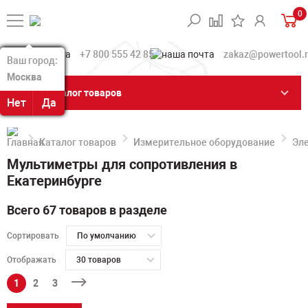
0
+7 800 555 42 85
zakaz@powertool.
Ваш город:
Ваш город:
Москва
Москва
Каталог товаров
Нет
Нет
Да
Да
Каталог товаров
Измерительное оборудование
Эл
Мультиметры для сопротивления в
Екатеринбурге
Всего 67 товаров в разделе
Сортировать
По умолчанию
Отображать
30 товаров
1
2
3