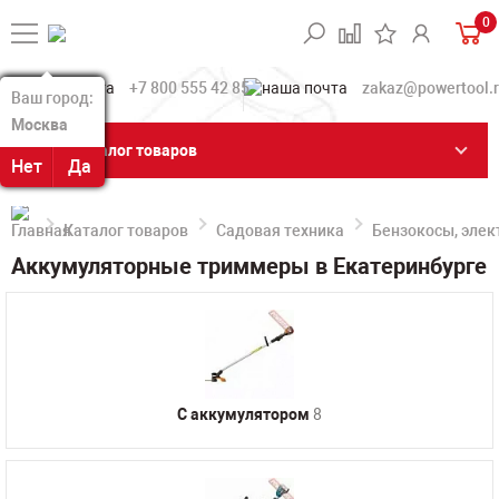
0
+7 800 555 42 85
zakaz@powertool.
Ваш город:
Ваш город:
Москва
Москва
Каталог товаров
Нет
Нет
Да
Да
Каталог товаров
Садовая техника
Бензокосы, эле
Аккумуляторные триммеры в Екатеринбурге
C аккумулятором
8